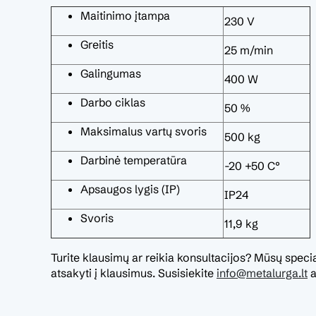
Maitinimo įtampa
230 V
Greitis
25 m/min
Galingumas
400 W
Darbo ciklas
50 %
Maksimalus vartų svoris
500 kg
Darbinė temperatūra
-20 +50 C°
Apsaugos lygis (IP)
IP24
Svoris
11,9 kg
Turite klausimų ar reikia konsultacijos? Mūsų specia
atsakyti į klausimus. Susisiekite
info@metalurga.lt
a