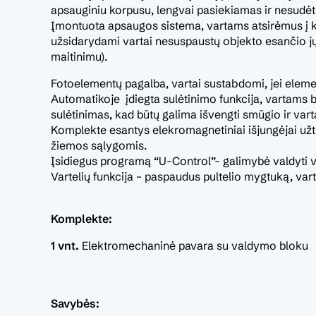
apsauginiu korpusu, lengvai pasiekiamas ir nesudė
Įmontuota apsaugos sistema, vartams atsirėmus į kl
užsidarydami vartai nesuspaustų objekto esančio jų 
maitinimu).
Fotoelementų pagalba, vartai sustabdomi, jei elemen
Automatikoje įdiegta sulėtinimo funkcija, vartams ba
sulėtinimas, kad būtų galima išvengti smūgio ir varta
Komplekte esantys elekromagnetiniai išjungėjai užt
žiemos sąlygomis.
Įsidiegus programą “U-Control”- galimybė valdyti v
Vartelių funkcija – paspaudus pultelio mygtuką, varte
Komplekte:
1 vnt.
Elektromechaninė pavara su valdymo bloku
Savybės: