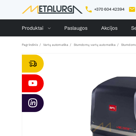
+370 604 42394
Produktai
Paslaugos
Akcijos
Se
Pagrindinis
Vartų automatika
Stumdomų vartų automatika
Stumdomų 