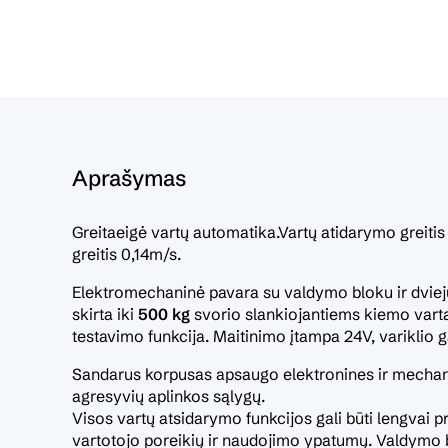
Aprašymas
Greitaeigė vartų automatika.Vartų atidarymo greiti
greitis 0,14m/s.
Elektromechaninė pavara su valdymo bloku ir dvie
skirta iki
500 kg
svorio slankiojantiems kiemo vart
testavimo funkcija. Maitinimo įtampa 24V, variklio g
Sandarus korpusas apsaugo elektronines ir mechan
agresyvių aplinkos sąlygų.
Visos vartų atsidarymo funkcijos gali būti lengva
vartotojo poreikių ir naudojimo ypatumų. Valdymo 