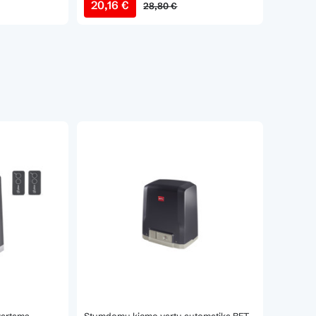
20,16 €
28,80 €