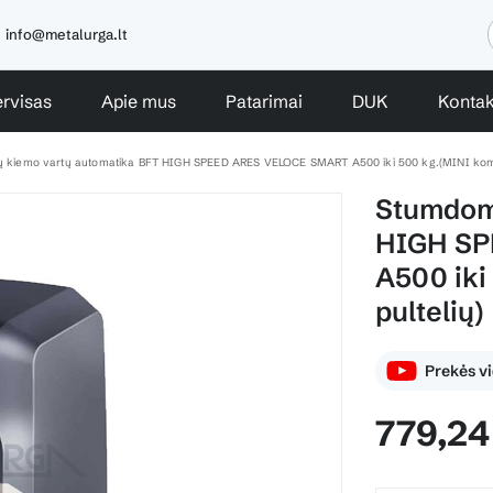
info@metalurga.lt
rvisas
Apie mus
Patarimai
DUK
Kontak
kiemo vartų automatika BFT HIGH SPEED ARES VELOCE SMART A500 iki 500 kg.(MINI kompl
Stumdom
HIGH SP
A500 iki
pultelių)
Prekės v
779,24