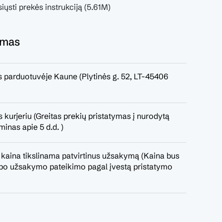
iųsti prekės instrukciją (5.61M)
ymas
 parduotuvėje Kaune (Plytinės g. 52, LT-45406
 kurjeriu (Greitas prekių pristatymas į nurodytą
minas apie 5 d.d. )
 kaina tikslinama patvirtinus užsakymą (Kaina bus
a po užsakymo pateikimo pagal įvestą pristatymo