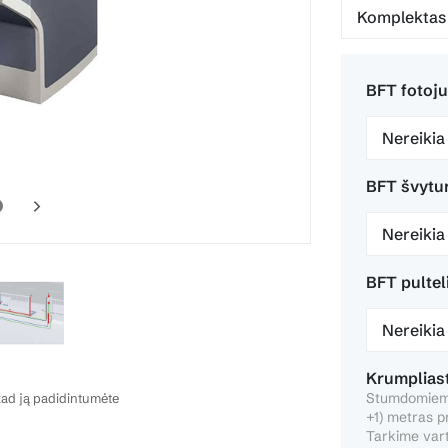
BFT fotojut
Nereikia
BFT švytur
Nereikia
BFT pultel
Nereikia
Krumpliast
Stumdomiems
ad ją padidintumėte
+1) metras p
Tarkime vart