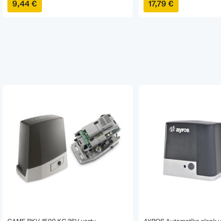
9,44 €
17,79 €