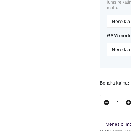
jums reikali
metrai.
Nereikia
GSM modu
Nereikia
Bendra kaina:
Mėnesio įmo