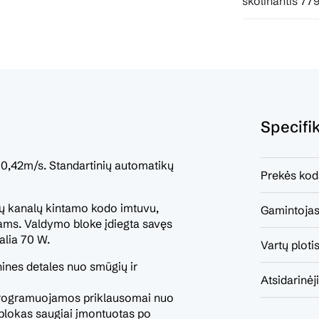
Pavyzdžiui, skolinantis 779.24 EUR, kai su
Specifi
s 0,42m/s. Standartinių automatikų
Prekės kod
jų kanalų kintamo kodo imtuvu,
Gamintojas
ams. Valdymo bloke įdiegta savęs
alia 70 W.
Vartų plotis
ines detales nuo smūgių ir
Atsidarinėj
i programuojamos priklausomai nuo
blokas saugiai įmontuotas po