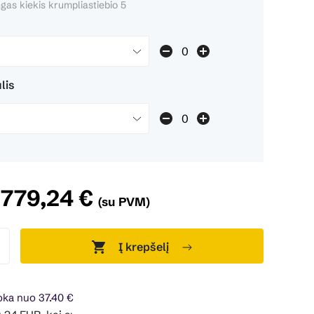
ngas kiekis krumpliastiebio 5
lis
779,24 €
(su PVM)
Į krepšelį
ka nuo 37.40 €