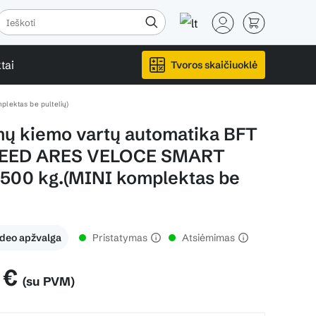
tai
Tvoros skaičiuoklė
ektas be pultelių)
ų kiemo vartų automatika BFT
EED ARES VELOCE SMART
 500 kg.(MINI komplektas be
ideo apžvalga
Pristatymas
Atsiėmimas
 €
(su PVM)