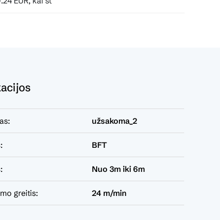
tartis sudaroma 24 mėn. terminui, metinė palūkanų norma – 
kacijos
as:
užsakoma_2
:
BFT
:
Nuo 3m iki 6m
imo greitis:
24 m/min