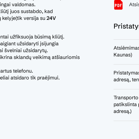
tingai valdomas.
Atsis
iūtį juos sustabdo, kad
kelyje(tik versija su
24V
Pristat
tai užfiksuoja būsimą kliūtį.
igiant užsidaryti įsijungia
Atsiėmimas
i švelniai užsidarytų.
Kaunas)
ikrina sklandų veikimą atšiauriomis
artus telefonu.
Pristatymas
liai atsidaro tik praėjimui.
adresą, ter
Transporto
patikslint
adresą.)