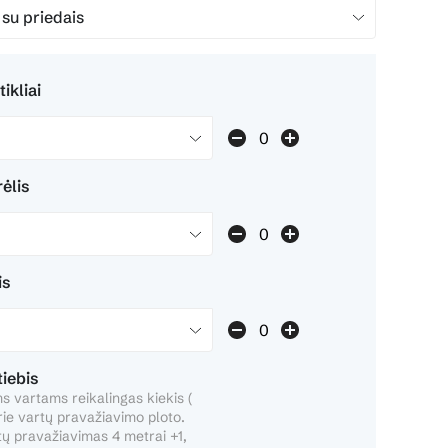
ikliai
ėlis
is
iebis
 vartams reikalingas kiekis (
rie vartų pravažiavimo ploto.
ų pravažiavimas 4 metrai +1,