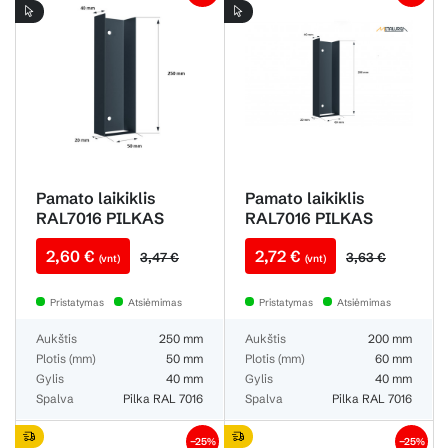
Pamato laikiklis
Pamato laikiklis
RAL7016 PILKAS
RAL7016 PILKAS
BLIZGUS 50X250
BLIZGUS U60X200
2,60 €
2,72 €
metalinis (antracito
metalinis
3,47 €
3,63 €
(vnt)
(vnt)
pamatui)
Pristatymas
Atsiėmimas
Pristatymas
Atsiėmimas
Aukštis
250 mm
Aukštis
200 mm
Plotis (mm)
50 mm
Plotis (mm)
60 mm
Gylis
40 mm
Gylis
40 mm
Spalva
Pilka RAL 7016
Spalva
Pilka RAL 7016
−25%
−25%