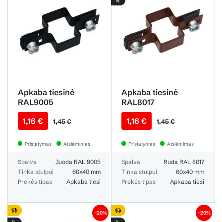
Apkaba tiesinė
Apkaba tiesinė
RAL9005
RAL8017
1,16 €
1,16 €
1,45 €
1,45 €
Pristatymas
Atsiėmimas
Pristatymas
Atsiėmimas
Spalva
Juoda RAL 9005
Spalva
Ruda RAL 8017
Tinka stulpui
60x40 mm
Tinka stulpui
60x40 mm
Prekės tipas
Apkaba tiesi
Prekės tipas
Apkaba tiesi
−20%
−20%