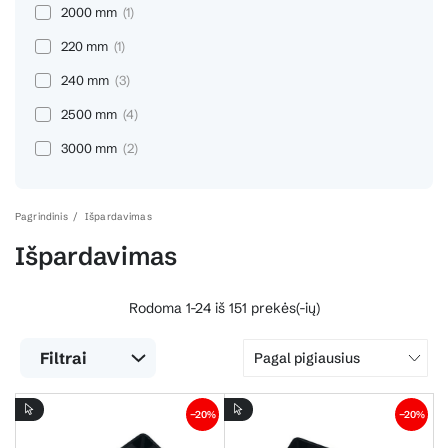
2000 mm
(1)
220 mm
(1)
240 mm
(3)
2500 mm
(4)
3000 mm
(2)
Pagrindinis
Išpardavimas
Išpardavimas
Rodoma 1-24 iš 151 prekės(-ių)
Filtrai
Pagal pigiausius
−20%
−20%