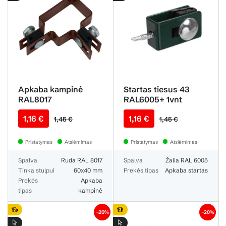
Apkaba kampinė
Startas tiesus 43
RAL8017
RAL6005+ 1vnt
[Mont16-D 2K]
1,16 €
1,16 €
1,45 €
1,45 €
Pristatymas
Atsiėmimas
Pristatymas
Atsiėmimas
Spalva
Ruda RAL 8017
Spalva
Žalia RAL 6005
Tinka stulpui
60x40 mm
Prekės tipas
Apkaba startas
Prekės
Apkaba
tipas
kampinė
−20%
−20%