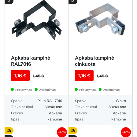
Apkaba kampinė
Apkaba kampinė
RAL7016
cinkuota
1,16 €
1,16 €
1,45 €
1,45 €
Pristatymas
Atsiėmimas
Pristatymas
Atsiėmimas
Spalva
Pilka RAL 7016
Spalva
Cinko
Tinka stulpui
60x40 mm
Tinka stulpui
60x40 mm
Prekės
Apkaba
Prekės
Apkaba
tipas
kampinė
tipas
kampinė
−20%
−20%