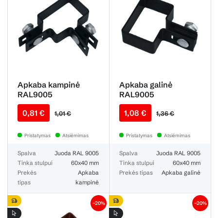
Apkaba kampinė
Apkaba galinė
RAL9005
RAL9005
0,81 €
1,08 €
1,01 €
1,36 €
Pristatymas
Atsiėmimas
Pristatymas
Atsiėmimas
Spalva
Juoda RAL 9005
Spalva
Juoda RAL 9005
Tinka stulpui
60x40 mm
Tinka stulpui
60x40 mm
Prekės
Apkaba
Prekės tipas
Apkaba galinė
tipas
kampinė
−20%
−20%