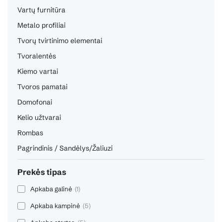
Vartų furnitūra
Metalo profiliai
Tvorų tvirtinimo elementai
Tvoralentės
Kiemo vartai
Tvoros pamatai
Domofonai
Kelio užtvarai
Rombas
Pagrindinis / Sandėlys/Žaliuzi
Prekės tipas
Apkaba galinė
(1)
Apkaba kampinė
(5)