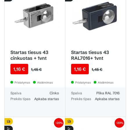
Startas tiesus 43
Startas tiesus 43
cinkuotas + 1vnt
RAL7016+ 1vnt
[Mont16-D 2K]
[Mont16- F3K]
1,16 €
1,16 €
1,45 €
1,45 €
Pristatymas
Atsiėmimas
Pristatymas
Atsiėmimas
Spalva
Cinko
Spalva
Pilka RAL 7016
Prekės tipas
Apkaba startas
Prekės tipas
Apkaba startas
−20%
−20%