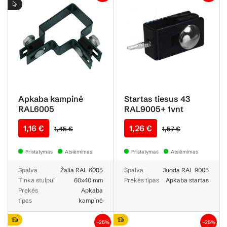
Apkaba kampinė
Startas tiesus 43
RAL6005
RAL9005+ 1vnt
[Mont16-D 2K]
1,16 €
1,26 €
1,45 €
1,57 €
Pristatymas
Atsiėmimas
Pristatymas
Atsiėmimas
Spalva
Žalia RAL 6005
Spalva
Juoda RAL 9005
Tinka stulpui
60x40 mm
Prekės tipas
Apkaba startas
Prekės
Apkaba
tipas
kampinė
−25%
−25%