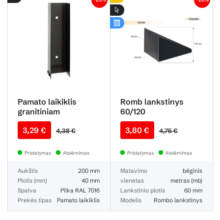
Pamato laikiklis
Romb lankstinys
granitiniam
60/120
pamatėliui
3,29 €
3,80 €
40x200mm metalinis
4,38 €
4,75 €
Pristatymas
Atsiėmimas
Pristatymas
Atsiėmimas
Aukštis
200 mm
Matavimo
bėginis
Plotis (mm)
40 mm
vienetas
metras (mb)
Spalva
Pilka RAL 7016
Lankstinio plotis
60 mm
Prekės tipas
Pamato laikiklis
Modelis
Rombo lankstinys