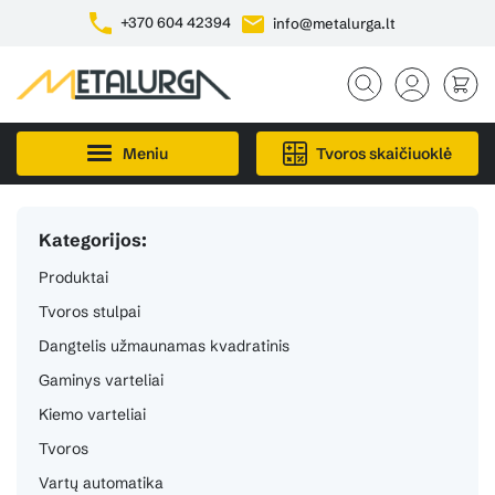
+370 604 42394
info@metalurga.lt
Meniu
Tvoros skaičiuoklė
Kategorijos:
Produktai
Tvoros stulpai
Dangtelis užmaunamas kvadratinis
Gaminys varteliai
Kiemo varteliai
Tvoros
Vartų automatika