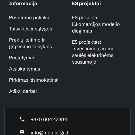
Informacija
ES projektai
Privatumo politika
ES projektai
E.komercijos modelio
Taisyklės ir sąlygos
diegimas
Prekių keitimo ir
ES projektas:
grąžinimo taisyklės
Investicinė parama
saulės elektrinėms
Pristatymas
sausumoje
Atsiskaitymas
Pirkimas išsimokėtinai
Atlikti darbai
+370 604 42394
info@metalurga.lt