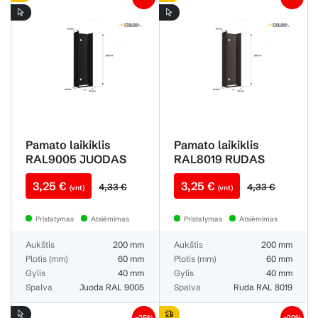
Pamato laikiklis
Pamato laikiklis
RAL9005 JUODAS
RAL8019 RUDAS
BLIZGUS U60X200
MATINIS U60X200
3,25 €
3,25 €
metalinis
metalinis
4,33 €
4,33 €
(vnt)
(vnt)
Pristatymas
Atsiėmimas
Pristatymas
Atsiėmimas
Aukštis
200 mm
Aukštis
200 mm
Plotis (mm)
60 mm
Plotis (mm)
60 mm
Gylis
40 mm
Gylis
40 mm
Spalva
Juoda RAL 9005
Spalva
Ruda RAL 8019
−25%
−20%