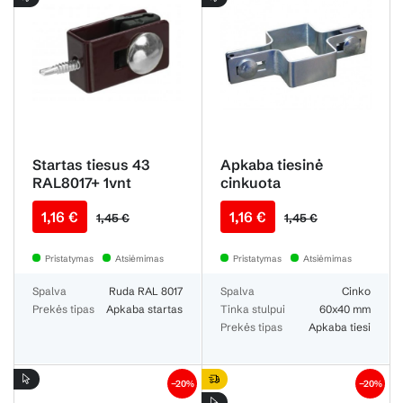
Startas tiesus 43
Apkaba tiesinė
RAL8017+ 1vnt
cinkuota
[Mont16-D 2K]
1,16 €
1,16 €
1,45 €
1,45 €
Pristatymas
Atsiėmimas
Pristatymas
Atsiėmimas
Spalva
Ruda RAL 8017
Spalva
Cinko
Prekės tipas
Apkaba startas
Tinka stulpui
60x40 mm
Prekės tipas
Apkaba tiesi
−20%
−20%