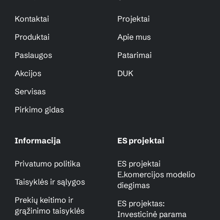
Kontaktai
Projektai
Produktai
Apie mus
Paslaugos
Patarimai
Akcijos
DUK
Servisas
Pirkimo gidas
Informacija
ES projektai
Privatumo politika
ES projektai
E.komercijos modelio
Taisyklės ir sąlygos
diegimas
Prekių keitimo ir
ES projektas:
grąžinimo taisyklės
Investicinė parama