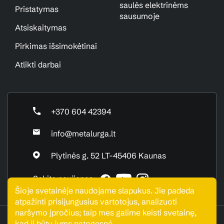
saulės elektrinėms
Pristatymas
sausumoje
Atsiskaitymas
Pirkimas išsimokėtinai
Atlikti darbai
+370 604 42394
info@metalurga.lt
Plytinės g. 52 LT-45406 Kaunas
Sekite naujienas:
Šioje svetainėje naudojame slapukus. Jie padeda
atpažinti prisijungusius vartotojus, analizuoti
naršymo įpročius; taip mes galime keisti svetainę,
UAB "Metalurga". Visos teisės saugomos © 2026
kad ji būtų jums patogesnė.