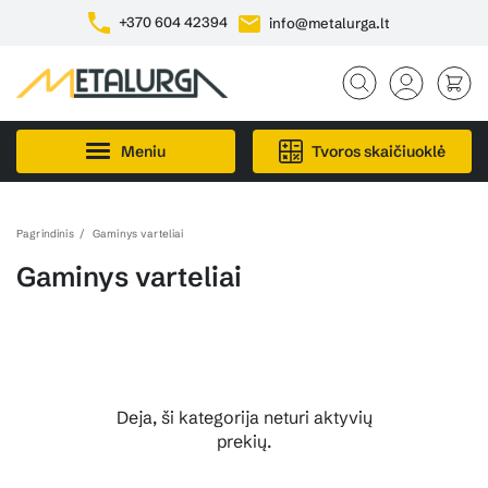
+370 604 42394
info@metalurga.lt
Meniu
Tvoros skaičiuoklė
Pagrindinis
Gaminys varteliai
Gaminys varteliai
Deja, ši kategorija neturi aktyvių
prekių.