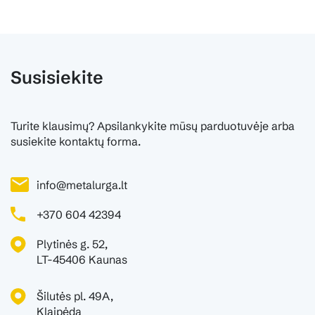
Susisiekite
Turite klausimų? Apsilankykite mūsų parduotuvėje arba
susiekite kontaktų forma.
info@metalurga.lt
+370 604 42394
Plytinės g. 52,
LT-45406 Kaunas
Šilutės pl. 49A,
Klaipėda