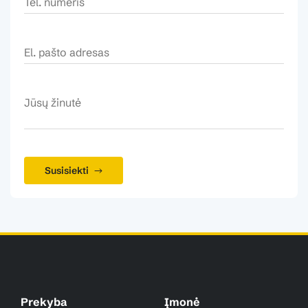
Susisiekti
Prekyba
Įmonė