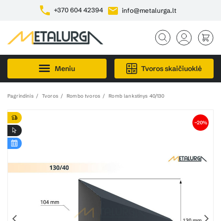
+370 604 42394
info@metalurga.lt
Meniu
Tvoros skaičiuoklė
Pagrindinis
Tvoros
Rombo tvoros
Romb lankstinys 40/130
−20%