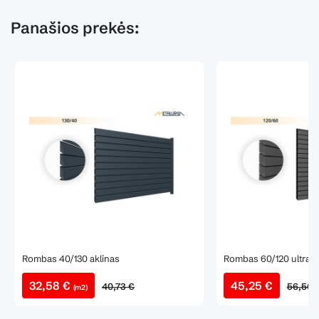
Panašios prekės:
Rombas 40/130 aklinas
Rombas 60/120 ultra ak
32,58 €
45,25 €
40,73 €
56,56 
(m2)