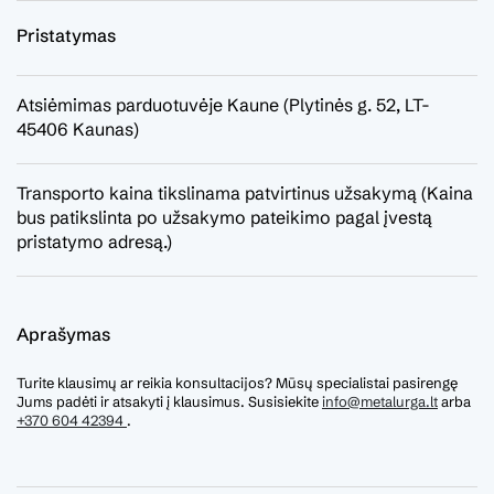
Pristatymas
Atsiėmimas parduotuvėje Kaune (Plytinės g. 52, LT-
45406 Kaunas)
Transporto kaina tikslinama patvirtinus užsakymą (Kaina
bus patikslinta po užsakymo pateikimo pagal įvestą
pristatymo adresą.)
Aprašymas
Turite klausimų ar reikia konsultacijos? Mūsų specialistai pasirengę
Jums padėti ir atsakyti į klausimus. Susisiekite
info@metalurga.lt
arba
+370 604 42394
.