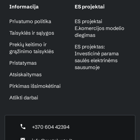
Informacija
ES projektai
Privatumo politika
ES projektai
E.komercijos modelio
Taisyklės ir sąlygos
diegimas
Prekių keitimo ir
ES projektas:
grąžinimo taisyklės
Investicinė parama
saulės elektrinėms
Pristatymas
sausumoje
Atsiskaitymas
Pirkimas išsimokėtinai
Atlikti darbai
+370 604 42394