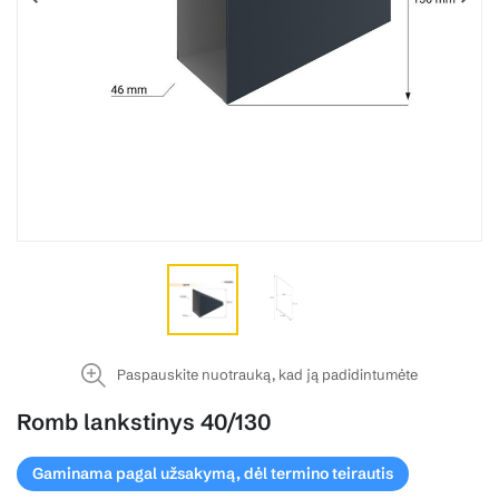
Paspauskite nuotrauką, kad ją padidintumėte
Romb lankstinys 40/130
Gaminama pagal užsakymą, dėl termino teirautis