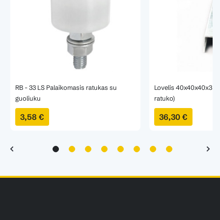
RB - 33 LS Palaikomasis ratukas su
Lovelis 40x40x40x3 L6
guoliuku
ratuko)
3,58 €
36,30 €