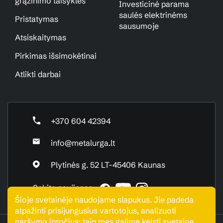
grąžinimo taisyklės
Investicinė parama
saulės elektrinėms
Pristatymas
sausumoje
Atsiskaitymas
Pirkimas išsimokėtinai
Atlikti darbai
+370 604 42394
info@metalurga.lt
Plytinės g. 52 LT-45406 Kaunas
Sekite naujienas:
Šioje svetainėje naudojame slapukus. Jie padeda
atpažinti prisijungusius vartotojus, analizuoti
naršymo įpročius; taip mes galime keisti svetainę,