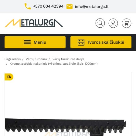
+370 604 42394
info@metalurga.lt
Meniu
Tvoros skaičiuoklė
Pagrindinis
Vartų furnitūra
Vartų furnitūros dalys
Krumpliastiebis nailoninis tvirtinimai apačioje (ilgis 1000mm)