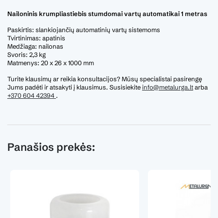
Nailoninis krumpliastiebis stumdomai vartų automatikai 1 metras
Paskirtis: slankiojančių automatinių vartų sistemoms
Tvirtinimas: apatinis
Medžiaga: nailonas
Svoris: 2,3 kg
Matmenys: 20 x 26 x 1000 mm
Turite klausimų ar reikia konsultacijos? Mūsų specialistai pasirengę
Jums padėti ir atsakyti į klausimus. Susisiekite
info@metalurga.lt
arba
+370 604 42394
.
Panašios prekės: