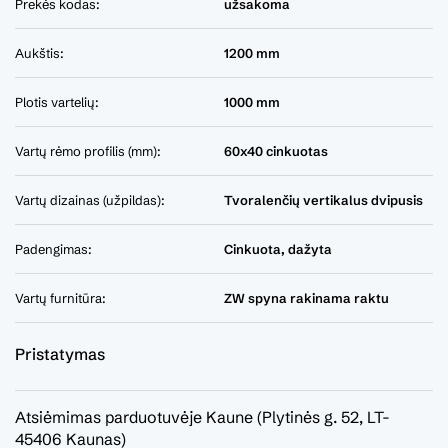
Prekės kodas:
užsakoma
Aukštis:
1200 mm
Plotis vartelių:
1000 mm
Vartų rėmo profilis (mm):
60x40 cinkuotas
Vartų dizainas (užpildas):
Tvoralenčių vertikalus dvipusis
Padengimas:
Cinkuota, dažyta
Vartų furnitūra:
ZW spyna rakinama raktu
Pristatymas
Atsiėmimas parduotuvėje Kaune (Plytinės g. 52, LT-
45406 Kaunas)