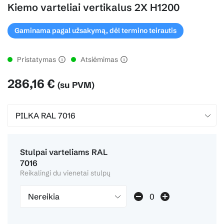
Kiemo varteliai vertikalus 2X H1200
Gaminama pagal užsakymą, dėl termino teirautis
Pristatymas
Atsiėmimas
286,16 €
(su PVM)
Stulpai varteliams RAL
7016
Reikalingi du vienetai stulpų
Nereikia