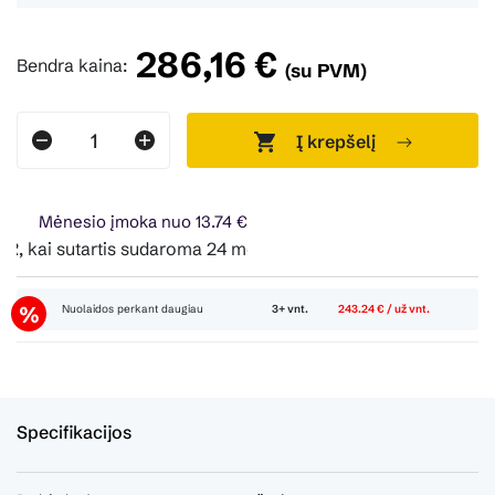
286,16 €
Bendra kaina:
(su PVM)
Į krepšelį
Mėnesio įmoka nuo 13.74 €
 kai sutartis sudaroma 24 mėn. terminui, metinė palūkanų no
Nuolaidos perkant daugiau
3+ vnt.
243.24 € / už vnt.
Specifikacijos