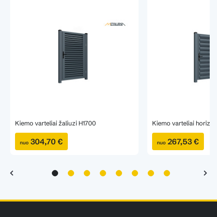
Kiemo varteliai žaliuzi H1700
Kiemo varteliai horizo
304,70 €
267,53 €
nuo
nuo