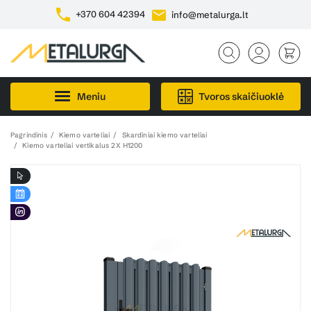
+370 604 42394
info@metalurga.lt
Meniu
Tvoros skaičiuoklė
Pagrindinis
Kiemo varteliai
Skardiniai kiemo varteliai
Kiemo varteliai vertikalus 2X H1200