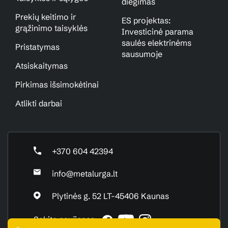
diegimas
Prekių keitimo ir
ES projektas:
grąžinimo taisyklės
Investicinė parama
saulės elektrinėms
Pristatymas
sausumoje
Atsiskaitymas
Pirkimas išsimokėtinai
Atlikti darbai
+370 604 42394
info@metalurga.lt
Plytinės g. 52 LT-45406 Kaunas
Sekite naujienas: