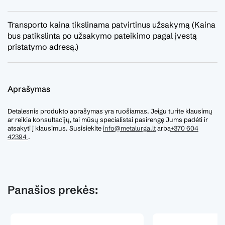
Transporto kaina tikslinama patvirtinus užsakymą (Kaina
bus patikslinta po užsakymo pateikimo pagal įvestą
pristatymo adresą.)
Aprašymas
Detalesnis produkto aprašymas yra ruošiamas. Jeigu turite klausimų
ar reikia konsultacijų, tai mūsų specialistai pasirengę Jums padėti ir
atsakyti į klausimus. Susisiekite
info@metalurga.lt
arba
+370 604
42394
.
Panašios prekės: