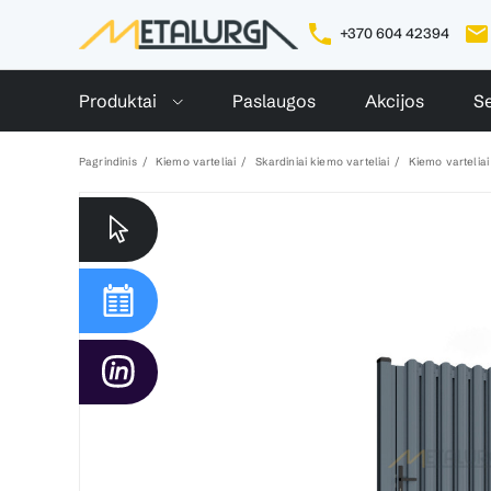
+370 604 42394
Produktai
Paslaugos
Akcijos
Se
Pagrindinis
Kiemo varteliai
Skardiniai kiemo varteliai
Kiemo varteliai