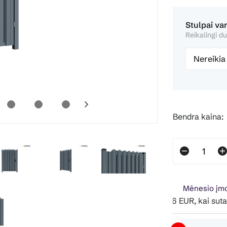
Stulpai va
Reikalingi du
Nereikia
Bendra kaina:
Mėnesio įmo
Pavyzdžiui, skolinantis 331.26 EUR, kai sutartis sud