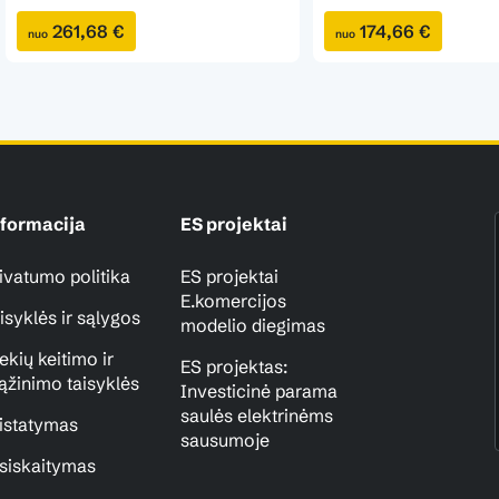
261,68 €
174,66 €
nuo
nuo
formacija
ES projektai
ivatumo politika
ES projektai
E.komercijos
isyklės ir sąlygos
modelio diegimas
ekių keitimo ir
ES projektas:
ąžinimo taisyklės
Investicinė parama
saulės elektrinėms
istatymas
sausumoje
siskaitymas