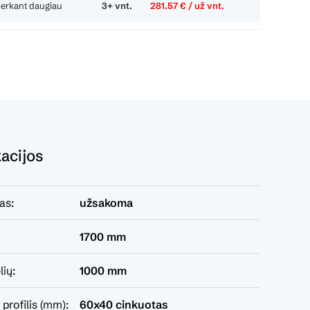
perkant daugiau
3+ vnt.
281.57 € / už vnt.
kacijos
as:
užsakoma
1700 mm
lių:
1000 mm
profilis (mm):
60x40 cinkuotas