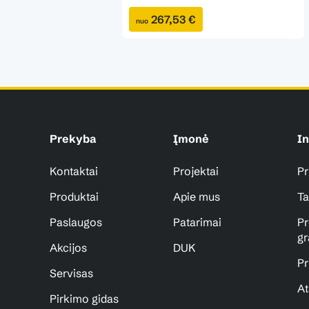
267,53 €
nuo
Prekyba
Įmonė
In
Kontaktai
Projektai
Pr
Produktai
Apie mus
Ta
Paslaugos
Patarimai
Pr
gr
Akcijos
DUK
Pr
Servisas
At
Pirkimo gidas