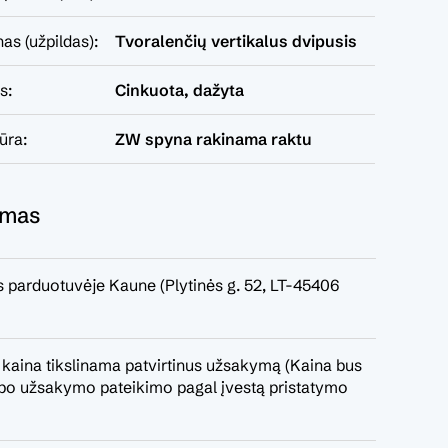
nas (užpildas):
Tvoralenčių vertikalus dvipusis
s:
Cinkuota, dažyta
tūra:
ZW spyna rakinama raktu
ymas
 parduotuvėje Kaune (Plytinės g. 52, LT-45406
 kaina tikslinama patvirtinus užsakymą (Kaina bus
a po užsakymo pateikimo pagal įvestą pristatymo