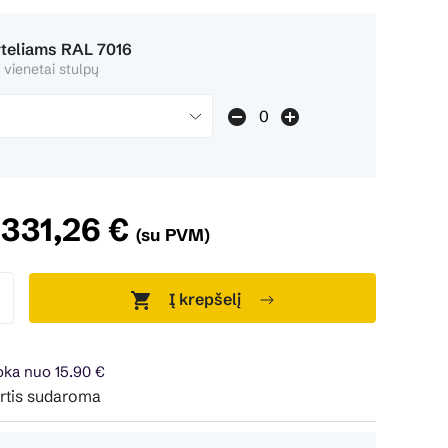
rteliams RAL 7016
 vienetai stulpų
331,26 €
(su PVM)
Į krepšelį
ka nuo 15.90 €
aroma 24 mėn. terminui, metinė palūkanų norma – 0%, sutart