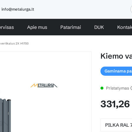
info@metalurga.lt
rvisas
Apie mus
Patarimai
DUK
Kontak
 vertikalus 2X H1700
Kiemo va
Gaminama paga
Pristatymas
331,26