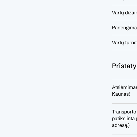
Vartų dizai
Padengima
Vartų furni
Pristat
Atsiėmimas
Kaunas)
Transporto
patikslint
adresą.)