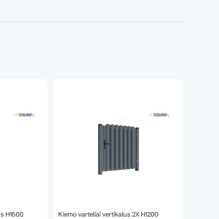
lus H1500
Kiemo varteliai vertikalus 2X H1200
Kiemo va