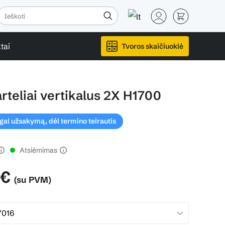
tai
Tvoros skaičiuoklė
rteliai vertikalus 2X H1700
l užsakymą, dėl termino teirautis
Atsiėmimas
 €
(su PVM)