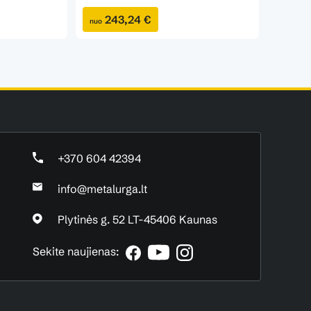
243,24 €
20
nuo
nuo
+370 604 42394
info@metalurga.lt
Plytinės g. 52 LT-45406 Kaunas
Sekite naujienas: