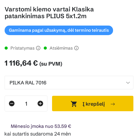
Varstomi kiemo vartai Klasika
patankinimas PLIUS 5x1.2m
Gaminama pagal užsakymą, dėl termino teirautis
Pristatymas
Atsiėmimas
1 116,64 €
(su PVM)
Į krepšelį
Mėnesio įmoka nuo 53.59 €
kai sutartis sudaroma 24 mėn. terminui, metinė palūkanų nor