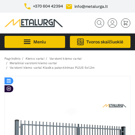
+370 604 42394
info@metalurga.lt
Meniu
Tvoros skaičiuoklė
Pagrindinis
Kiemo vartai
Varstomi kiemo vartai
Metaliniai varstomi kiemo vartai
Varstomi kiemo vartai Klasika patankinimas PLIUS 5x1.2m