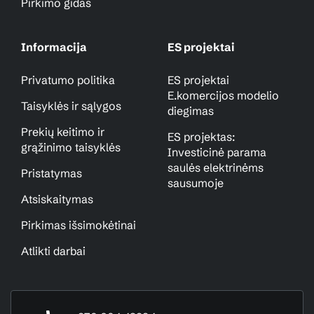
Pirkimo gidas
Informacija
ES projektai
Privatumo politika
ES projektai
E.komercijos modelio
Taisyklės ir sąlygos
diegimas
Prekių keitimo ir
ES projektas:
grąžinimo taisyklės
Investicinė parama
saulės elektrinėms
Pristatymas
sausumoje
Atsiskaitymas
Pirkimas išsimokėtinai
Atlikti darbai