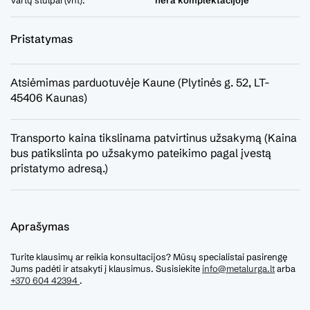
Vartų stulpai (vnt):
nėra komplektacijoje
Pristatymas
Atsiėmimas parduotuvėje Kaune (Plytinės g. 52, LT-
45406 Kaunas)
Transporto kaina tikslinama patvirtinus užsakymą (Kaina
bus patikslinta po užsakymo pateikimo pagal įvestą
pristatymo adresą.)
Aprašymas
Turite klausimų ar reikia konsultacijos? Mūsų specialistai pasirengę
Jums padėti ir atsakyti į klausimus. Susisiekite
info@metalurga.lt
arba
+370 604 42394
.