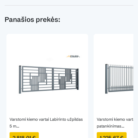
Panašios prekės:
Varstomi kiemo vartai Labirinto užpildas
Varstomi kiemo vartai 
5 m...
patankinimas...
2 818,01 €
1 225,67 €