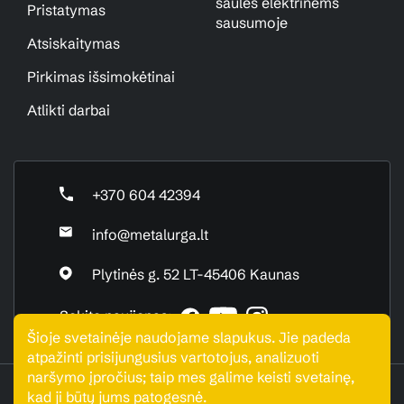
saulės elektrinėms
Pristatymas
sausumoje
Atsiskaitymas
Pirkimas išsimokėtinai
Atlikti darbai
+370 604 42394
info@metalurga.lt
Plytinės g. 52 LT-45406 Kaunas
Sekite naujienas:
Šioje svetainėje naudojame slapukus. Jie padeda
atpažinti prisijungusius vartotojus, analizuoti
naršymo įpročius; taip mes galime keisti svetainę,
UAB "Metalurga". Visos teisės saugomos © 2026
kad ji būtų jums patogesnė.