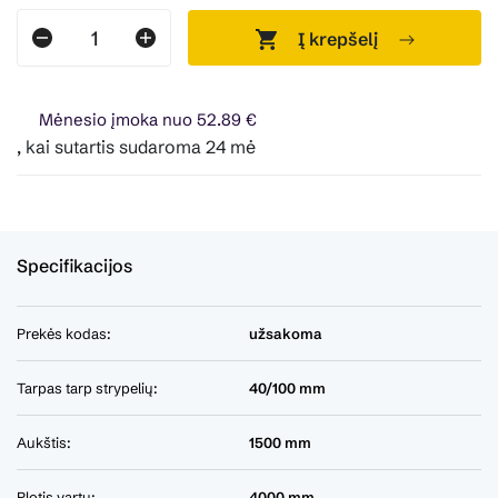
Į krepšelį
Mėnesio įmoka nuo 52.89 €
 kai sutartis sudaroma 24 mėn. terminui, metinė palūkanų no
Specifikacijos
Prekės kodas:
užsakoma
Tarpas tarp strypelių:
40/100 mm
Aukštis:
1500 mm
Plotis vartų:
4000 mm