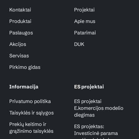
Kontaktai
Projektai
Produktai
Apie mus
Paslaugos
Patarimai
Akcijos
DUK
Servisas
Pirkimo gidas
Informacija
ES projektai
Privatumo politika
ES projektai
E.komercijos modelio
Taisyklės ir sąlygos
diegimas
Prekių keitimo ir
ES projektas:
grąžinimo taisyklės
Investicinė parama