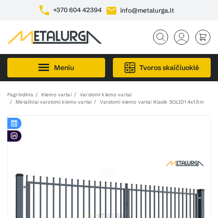
+370 604 42394
info@metalurga.lt
Meniu
Tvoros skaičiuoklė
Pagrindinis
Kiemo vartai
Varstomi kiemo vartai
Metaliniai varstomi kiemo vartai
Varstomi kiemo vartai Klasik SOLID1 4x1.5m