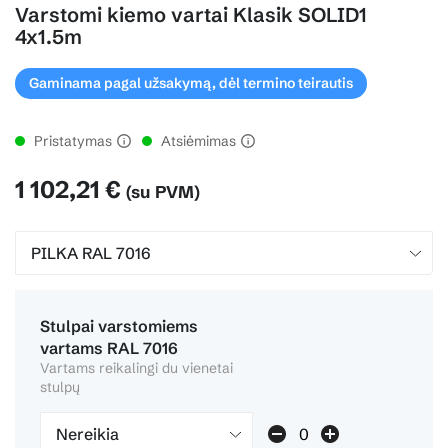
Varstomi kiemo vartai Klasik SOLID1
4x1.5m
Gaminama pagal užsakymą, dėl termino teirautis
Pristatymas
Atsiėmimas
1 102,21 €
(su PVM)
Stulpai varstomiems
vartams RAL 7016
Vartams reikalingi du vienetai
stulpų
Nereikia