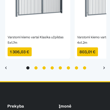
Varstomi kiemo vartai Klasika užpildas
Varstomi kiemo vartai 
5x1.7m
4x1.2m
1 306,03 €
803,01 €
Prekyba
Įmonė