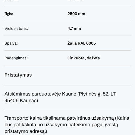
Ilgis:
2500 mm
Vielos storis:
4.7 mm
Spalva:
Žalia RAL 6005
Padengimas:
Cinkuota, dažyta
Pristatymas
Atsiėmimas parduotuvėje Kaune (Plytinės g. 52, LT-
45406 Kaunas)
Transporto kaina tikslinama patvirtinus užsakymą (Kaina
bus patikslinta po užsakymo pateikimo pagal įvestą
pristatymo adresą.)