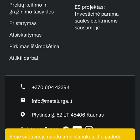
Prekių keitimo ir
ES projektas:
grąžinimo taisyklės
Investicinė parama
saulės elektrinėms
Pristatymas
sausumoje
Atsiskaitymas
Pirkimas išsimokėtinai
Atlikti darbai
+370 604 42394
info@metalurga.lt
Plytinės g. 52 LT-45406 Kaunas
Sekite naujienas:
Šioje svetainėje naudojame slapukus. Jie padeda