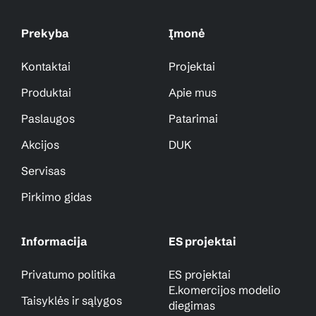
Prekyba
Įmonė
Kontaktai
Projektai
Produktai
Apie mus
Paslaugos
Patarimai
Akcijos
DUK
Servisas
Pirkimo gidas
Informacija
ES projektai
Privatumo politika
ES projektai
E.komercijos modelio
Taisyklės ir sąlygos
diegimas