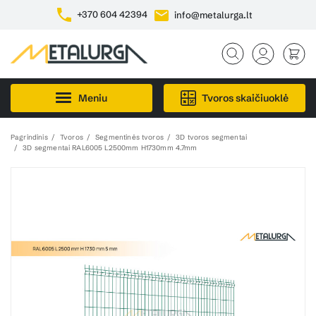
+370 604 42394
info@metalurga.lt
Meniu
Tvoros skaičiuoklė
Pagrindinis
Tvoros
Segmentinės tvoros
3D tvoros segmentai
3D segmentai RAL6005 L2500mm H1730mm 4.7mm