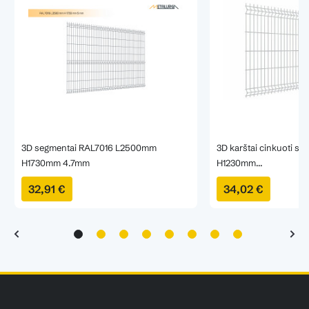
3D segmentai RAL7016 L2500mm
3D karštai cinkuoti 
H1730mm 4.7mm
H1230mm...
32,91 €
34,02 €