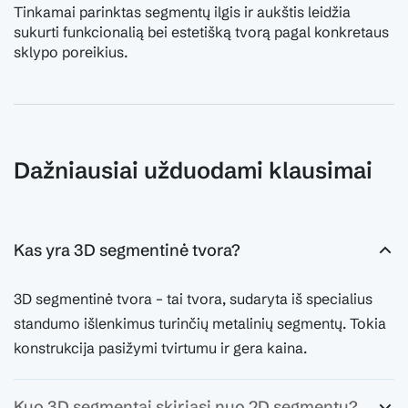
Tinkamai parinktas segmentų ilgis ir aukštis leidžia
sukurti funkcionalią bei estetišką tvorą pagal konkretaus
sklypo poreikius.
Dažniausiai užduodami klausimai
Kas yra 3D segmentinė tvora?
3D segmentinė tvora – tai tvora, sudaryta iš specialius
standumo išlenkimus turinčių metalinių segmentų. Tokia
konstrukcija pasižymi tvirtumu ir gera kaina.
Kuo 3D segmentai skiriasi nuo 2D segmentų?