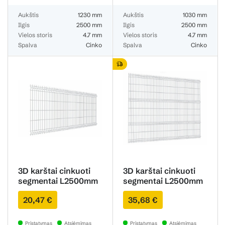
Aukštis
1230 mm
Aukštis
1030 mm
Ilgis
2500 mm
Ilgis
2500 mm
Vielos storis
4.7 mm
Vielos storis
4.7 mm
Spalva
Cinko
Spalva
Cinko
3D karštai cinkuoti
3D karštai cinkuoti
segmentai L2500mm
segmentai L2500mm
H1030mm 3.8mm
H2030mm 3.8mm
20,47 €
35,68 €
Pristatymas
Atsiėmimas
Pristatymas
Atsiėmimas