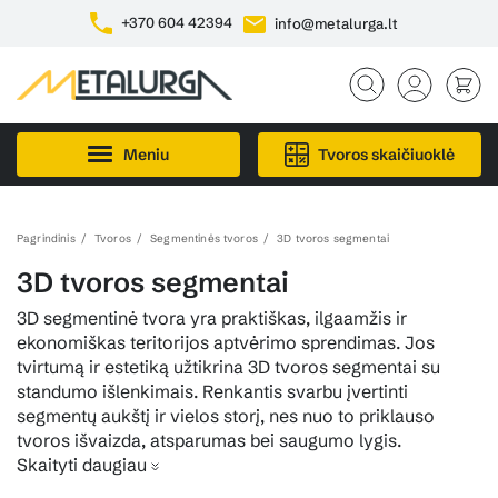
+370 604 42394
info@metalurga.lt
Meniu
Tvoros skaičiuoklė
Pagrindinis
Tvoros
Segmentinės tvoros
3D tvoros segmentai
3D tvoros segmentai
3D segmentinė tvora yra praktiškas, ilgaamžis ir
ekonomiškas teritorijos aptvėrimo sprendimas. Jos
tvirtumą ir estetiką užtikrina 3D tvoros segmentai su
standumo išlenkimais. Renkantis svarbu įvertinti
segmentų aukštį ir vielos storį, nes nuo to priklauso
tvoros išvaizda, atsparumas bei saugumo lygis.
Skaityti daugiau