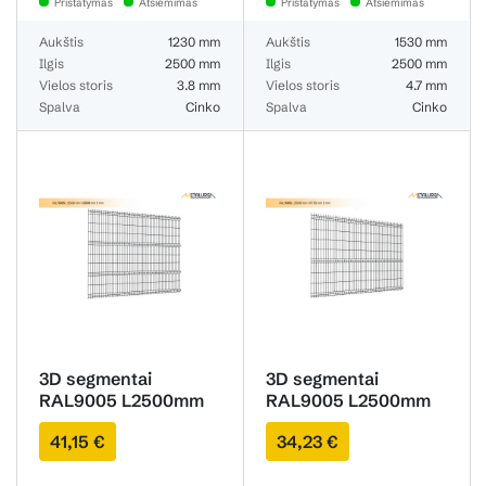
Pristatymas
Atsiėmimas
Pristatymas
Atsiėmimas
Aukštis
1230 mm
Aukštis
1530 mm
Ilgis
2500 mm
Ilgis
2500 mm
Vielos storis
3.8 mm
Vielos storis
4.7 mm
Spalva
Cinko
Spalva
Cinko
3D segmentai
3D segmentai
RAL9005 L2500mm
RAL9005 L2500mm
H2030mm 4.7mm
H1730mm 4.7mm
41,15 €
34,23 €