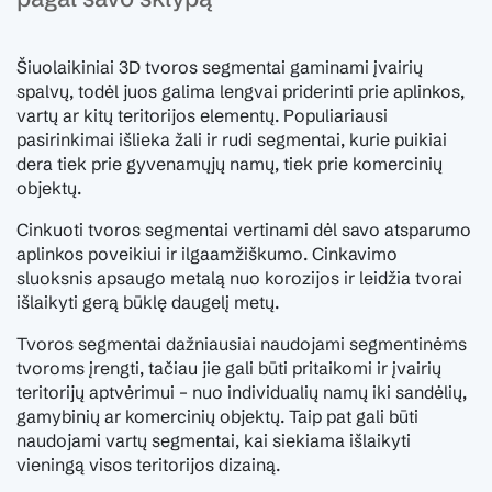
Šiuolaikiniai 3D tvoros segmentai gaminami įvairių
spalvų, todėl juos galima lengvai priderinti prie aplinkos,
vartų ar kitų teritorijos elementų. Populiariausi
pasirinkimai išlieka žali ir rudi segmentai, kurie puikiai
dera tiek prie gyvenamųjų namų, tiek prie komercinių
objektų.
Cinkuoti tvoros segmentai vertinami dėl savo atsparumo
aplinkos poveikiui ir ilgaamžiškumo. Cinkavimo
sluoksnis apsaugo metalą nuo korozijos ir leidžia tvorai
išlaikyti gerą būklę daugelį metų.
Tvoros segmentai dažniausiai naudojami segmentinėms
tvoroms įrengti, tačiau jie gali būti pritaikomi ir įvairių
teritorijų aptvėrimui – nuo individualių namų iki sandėlių,
gamybinių ar komercinių objektų. Taip pat gali būti
naudojami vartų segmentai, kai siekiama išlaikyti
vieningą visos teritorijos dizainą.