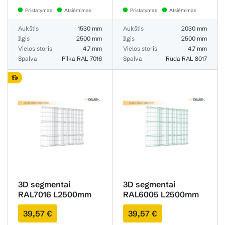
Pristatymas
Atsiėmimas
Pristatymas
Atsiėmimas
Aukštis
1530 mm
Aukštis
2030 mm
Ilgis
2500 mm
Ilgis
2500 mm
Vielos storis
4.7 mm
Vielos storis
4.7 mm
Spalva
Pilka RAL 7016
Spalva
Ruda RAL 8017
3D segmentai
3D segmentai
RAL7016 L2500mm
RAL6005 L2500mm
H2030mm 4.7mm
H2030mm 4.7mm
39,57 €
39,57 €