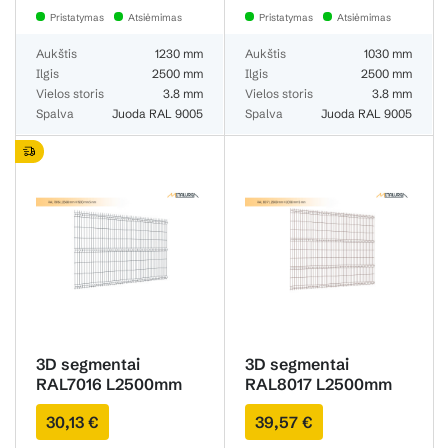
Pristatymas
Atsiėmimas
Pristatymas
Atsiėmimas
Aukštis
1230 mm
Aukštis
1030 mm
Ilgis
2500 mm
Ilgis
2500 mm
Vielos storis
3.8 mm
Vielos storis
3.8 mm
Spalva
Juoda RAL 9005
Spalva
Juoda RAL 9005
3D segmentai
3D segmentai
RAL7016 L2500mm
RAL8017 L2500mm
H1530mm 4.7mm
H2030mm 4.7mm
30,13 €
39,57 €