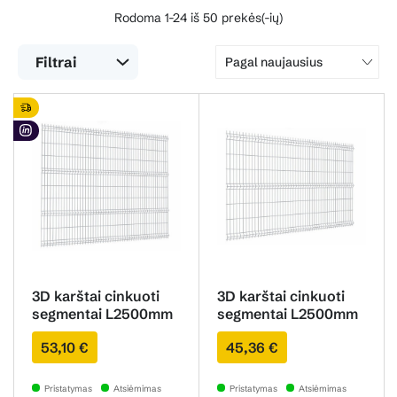
Rodoma 1-24 iš 50 prekės(-ių)
Filtrai
Pagal naujausius
3D karštai cinkuoti
3D karštai cinkuoti
segmentai L2500mm
segmentai L2500mm
H2030mm 4.7mm
H1730mm 4.7mm
53,10 €
45,36 €
Pristatymas
Atsiėmimas
Pristatymas
Atsiėmimas