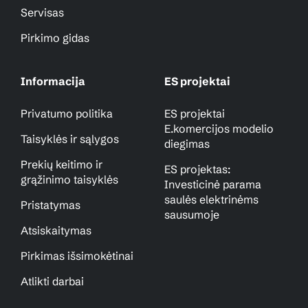
Servisas
Pirkimo gidas
Informacija
ES projektai
Privatumo politika
ES projektai
E.komercijos modelio
Taisyklės ir sąlygos
diegimas
Prekių keitimo ir
ES projektas:
grąžinimo taisyklės
Investicinė parama
saulės elektrinėms
Pristatymas
sausumoje
Atsiskaitymas
Pirkimas išsimokėtinai
Atlikti darbai