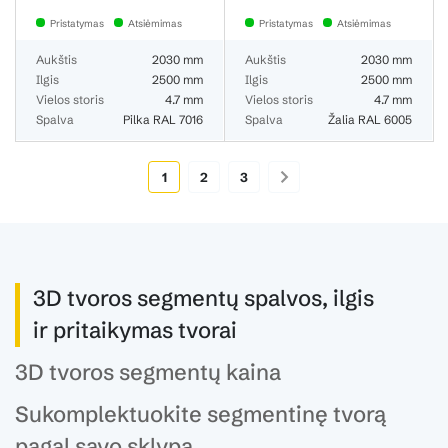
Pristatymas
Atsiėmimas
Pristatymas
Atsiėmimas
Aukštis
2030 mm
Aukštis
2030 mm
Ilgis
2500 mm
Ilgis
2500 mm
Vielos storis
4.7 mm
Vielos storis
4.7 mm
Spalva
Pilka RAL 7016
Spalva
Žalia RAL 6005
1
2
3
3D tvoros segmentų spalvos, ilgis
ir pritaikymas tvorai
3D tvoros segmentų kaina
Sukomplektuokite segmentinę tvorą
pagal savo sklypą