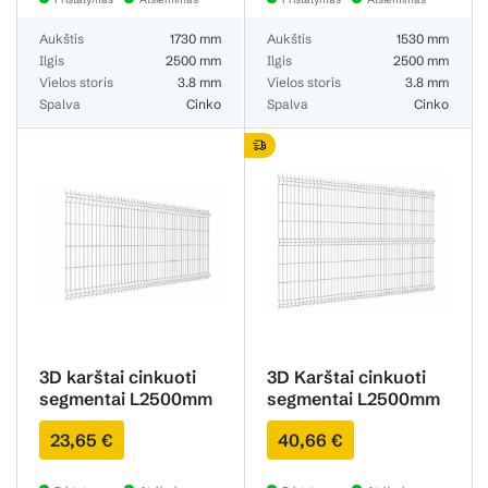
Aukštis
1730 mm
Aukštis
1530 mm
Ilgis
2500 mm
Ilgis
2500 mm
Vielos storis
3.8 mm
Vielos storis
3.8 mm
Spalva
Cinko
Spalva
Cinko
3D karštai cinkuoti
3D Karštai cinkuoti
segmentai L2500mm
segmentai L2500mm
H1230mm 3.8mm
H1530mm 4.7mm
23,65 €
40,66 €