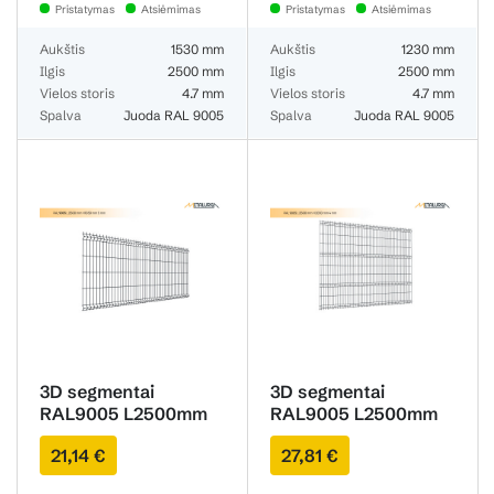
Pristatymas
Atsiėmimas
Pristatymas
Atsiėmimas
Aukštis
1530 mm
Aukštis
1230 mm
Ilgis
2500 mm
Ilgis
2500 mm
Vielos storis
4.7 mm
Vielos storis
4.7 mm
Spalva
Juoda RAL 9005
Spalva
Juoda RAL 9005
3D segmentai
3D segmentai
RAL9005 L2500mm
RAL9005 L2500mm
H1030mm 4.7mm
H2030mm 3.8mm
21,14 €
27,81 €