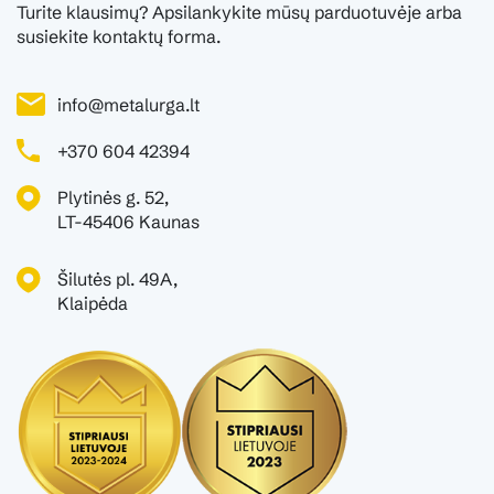
Turite klausimų? Apsilankykite mūsų parduotuvėje arba
susiekite kontaktų forma.
info@metalurga.lt
+370 604 42394
Plytinės g. 52,
LT-45406 Kaunas
Šilutės pl. 49A,
Klaipėda