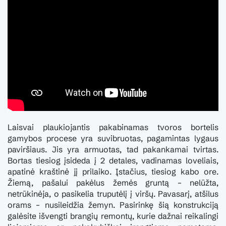
Laisvai plaukiojantis pakabinamas tvoros bortelis
gamybos procese yra suvibruotas, pagamintas lygaus
paviršiaus. Jis yra armuotas, tad pakankamai tvirtas.
Bortas tiesiog įsideda į 2 detales, vadinamas loveliais,
apatinė kraštinė jį prilaiko. Įstačius, tiesiog kabo ore.
Žiemą, pašalui pakėlus žemės gruntą – nelūžta,
netrūkinėja, o pasikelia truputėlį į viršų. Pavasarį, atšilus
orams – nusileidžia žemyn. Pasirinkę šią konstrukciją
galėsite išvengti brangių remontų, kurie dažnai reikalingi