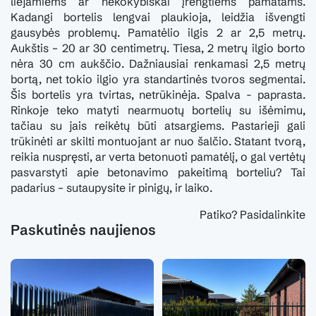
liejamiems ar nekokybiškai įrengtiems pamatams.
Kadangi bortelis lengvai plaukioja, leidžia išvengti
gausybės problemų. Pamatėlio ilgis 2 ar 2,5 metrų.
Aukštis – 20 ar 30 centimetrų. Tiesa, 2 metrų ilgio borto
nėra 30 cm aukščio. Dažniausiai renkamasi 2,5 metrų
bortą, net tokio ilgio yra standartinės tvoros segmentai.
Šis bortelis yra tvirtas, netrūkinėja. Spalva - paprasta.
Rinkoje teko matyti nearmuotų bortelių su išėmimu,
tačiau su jais reikėtų būti atsargiems. Pastarieji gali
trūkinėti ar skilti montuojant ar nuo šalčio. Statant tvorą,
reikia nuspręsti, ar verta betonuoti pamatėlį, o gal vertėtų
pasvarstyti apie betonavimo pakeitimą borteliu? Tai
padarius – sutaupysite ir pinigų, ir laiko.
Patiko? Pasidalinkite
Paskutinės naujienos