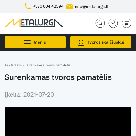
+370 604 42394
info@metalurga.lt
Meniu
Tvoros skaičiuoklė
Tinklaraštis
Surenkamas tvoros pamatėlis
Surenkamas tvoros pamatėlis
Įkelta: 2021-07-20