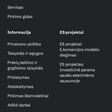
Servisas
Pirkimo gidas
Informacija
ES projektai
Privatumo politika
ES projektai
E.komercijos modelio
Taisyklės ir sąlygos
diegimas
Prekių keitimo ir
ES projektas:
grąžinimo taisyklės
Investicinė parama
saulės elektrinėms
Pristatymas
sausumoje
Atsiskaitymas
Pirkimas išsimokėtinai
Atlikti darbai