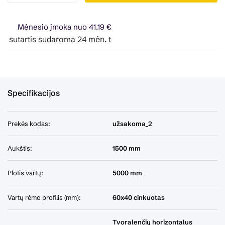
Mėnesio įmoka nuo 41.19 €
utartis sudaroma 24 mėn. terminui, metinė palūkanų norma – 
Specifikacijos
Prekės kodas:
užsakoma_2
Aukštis:
1500 mm
Plotis vartų:
5000 mm
Vartų rėmo profilis (mm):
60x40 cinkuotas
Tvoralenčių horizontalus