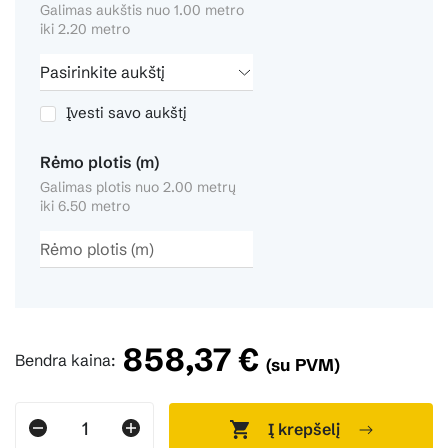
Galimas aukštis nuo 1.00 metro
iki 2.20 metro
Įvesti savo aukštį
Rėmo plotis (m)
Galimas plotis nuo 2.00 metrų
iki 6.50 metro
858,37 €
Bendra kaina:
(su PVM)
Į krepšelį