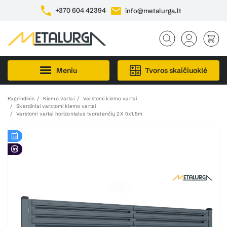
+370 604 42394
info@metalurga.lt
Meniu
Tvoros skaičiuoklė
Pagrindinis
Kiemo vartai
Varstomi kiemo vartai
Skardiniai varstomi kiemo vartai
Varstomi vartai horizontalus tvoralenčių 2X 5x1.5m