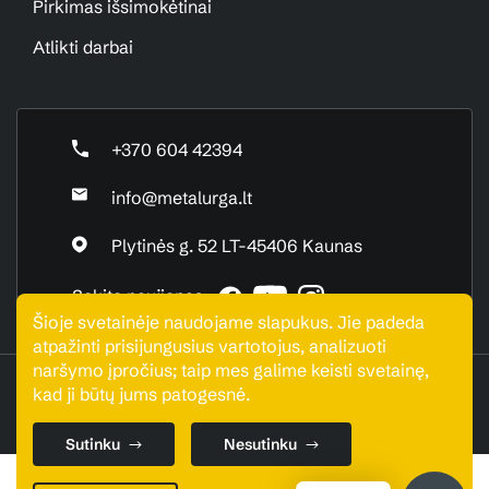
Pirkimas išsimokėtinai
Atlikti darbai
+370 604 42394
info@metalurga.lt
Plytinės g. 52 LT-45406 Kaunas
Sekite naujienas:
Šioje svetainėje naudojame slapukus. Jie padeda
atpažinti prisijungusius vartotojus, analizuoti
naršymo įpročius; taip mes galime keisti svetainę,
UAB "Metalurga". Visos teisės saugomos © 2026
kad ji būtų jums patogesnė.
Sutinku
Nesutinku