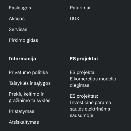
Paslaugos
Patarimai
Akcijos
DUK
Servisas
Pirkimo gidas
Informacija
ES projektai
Privatumo politika
ES projektai
E.komercijos modelio
Taisyklės ir sąlygos
diegimas
Prekių keitimo ir
ES projektas:
grąžinimo taisyklės
Investicinė parama
saulės elektrinėms
Pristatymas
sausumoje
Atsiskaitymas