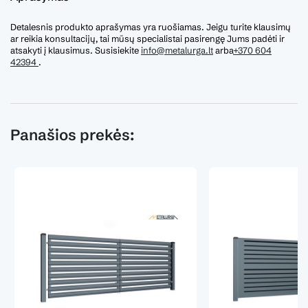
Detalesnis produkto aprašymas yra ruošiamas. Jeigu turite klausimų
ar reikia konsultacijų, tai mūsų specialistai pasirengę Jums padėti ir
atsakyti į klausimus. Susisiekite
info@metalurga.lt
arba
+370 604
42394
.
Panašios prekės: