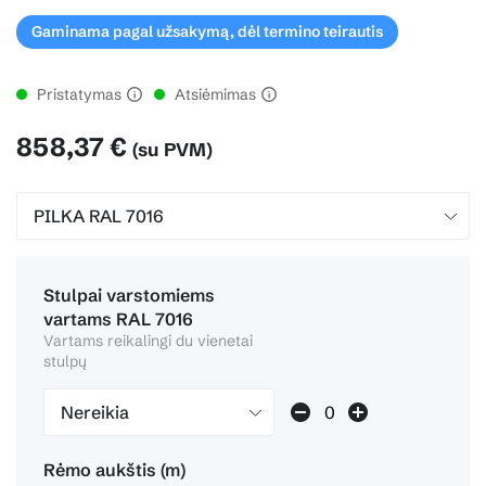
Gaminama pagal užsakymą, dėl termino teirautis
Pristatymas
Atsiėmimas
858,37 €
(su PVM)
Stulpai varstomiems
vartams RAL 7016
Vartams reikalingi du vienetai
stulpų
Nereikia
Rėmo aukštis (m)