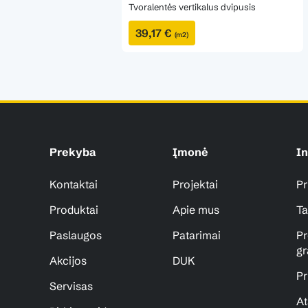
Tvoralentės vertikalus dvipusis
39,17 €
(m2)
Prekyba
Įmonė
In
Kontaktai
Projektai
Pr
Produktai
Apie mus
Ta
Paslaugos
Patarimai
Pr
gr
Akcijos
DUK
Pr
Servisas
At