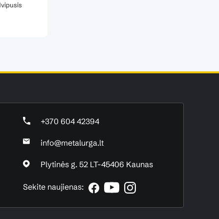
dvipusis
+370 604 42394
info@metalurga.lt
Plytinės g. 52 LT-45406 Kaunas
Sekite naujienas: