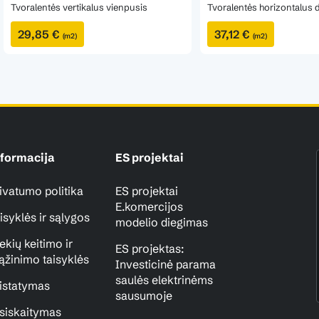
Tvoralentės vertikalus vienpusis
Tvoralentės horizontalus 
29,85 €
37,12 €
(m2)
(m2)
formacija
ES projektai
ivatumo politika
ES projektai
E.komercijos
isyklės ir sąlygos
modelio diegimas
ekių keitimo ir
ES projektas:
ąžinimo taisyklės
Investicinė parama
saulės elektrinėms
istatymas
sausumoje
siskaitymas