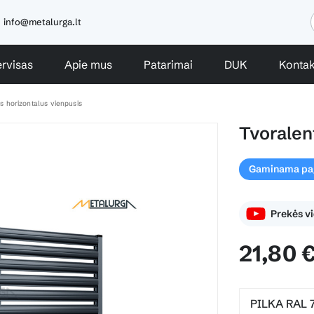
info@metalurga.lt
rvisas
Apie mus
Patarimai
DUK
Kontak
s horizontalus vienpusis
Tvoralen
Gaminama paga
Prekės v
21,80 