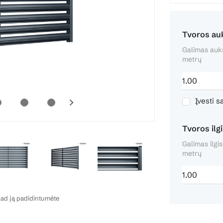
Tvoros auk
Galimas aukš
metrų
Įvesti s
Tvoros ilgi
Galimas ilgi
metrų
ad ją padidintumėte