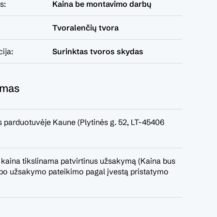
s:
Kaina be montavimo darbų
Tvoralenčių tvora
ija:
Surinktas tvoros skydas
ymas
 parduotuvėje Kaune (Plytinės g. 52, LT-45406
 kaina tikslinama patvirtinus užsakymą (Kaina bus
a po užsakymo pateikimo pagal įvestą pristatymo