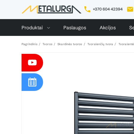
+370 604 42394
Produktai
Paslaugos
Akcijos
Se
Pagrindinis
Tvoros
Skardinės tvoros
Tvoralenčių tvora
Tvoralentė