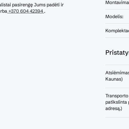
Montavima
listai pasirengę Jums padėti ir
rba
+370 604 42394
.
Modelis:
Komplektac
Pristat
Atsiėmimas
Kaunas)
Transporto
patikslint
adresą.)