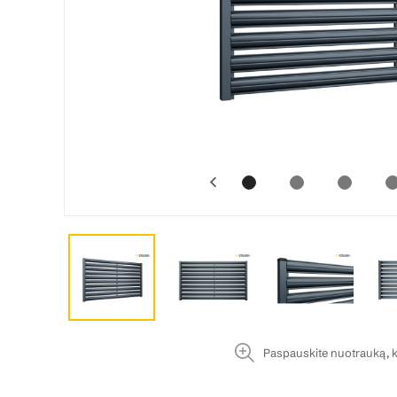
Paspauskite nuotrauką, k