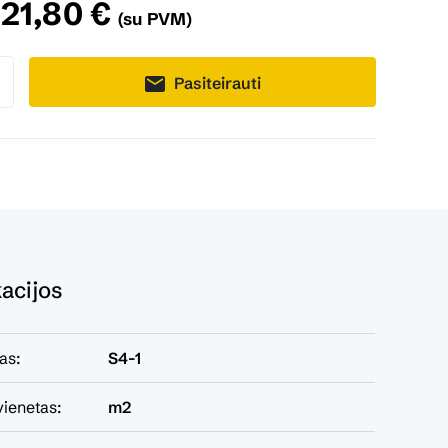
21,80 €
(su PVM)
Pasiteirauti
kacijos
as:
S4-1
ienetas:
m2