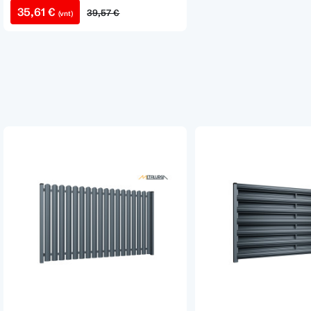
35,61 €
39,57 €
(vnt)