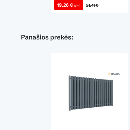
19,26 €
21,41 €
(vnt)
Panašios prekės:
​