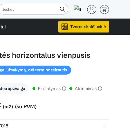
tai
Tvoros skaičiuoklė
tės horizontalus vienpusis
l užsakymą, dėl termino teirautis
ideo apžvalga
Pristatymas
Atsiėmimas
€
(su PVM)
(m2)