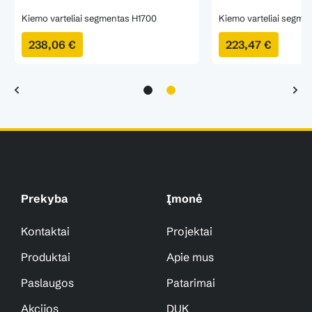
Kiemo varteliai segmentas H1700
Kiemo varteliai segme
238,06 €
223,47 €
Prekyba
Įmonė
Kontaktai
Projektai
Produktai
Apie mus
Paslaugos
Patarimai
Akcijos
DUK