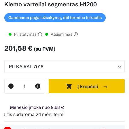
Kiemo varteliai segmentas H1200
Gaminama pagal užsakymą, dėl termino teirautis
Pristatymas
Atsiėmimas
201,58 €
(su PVM)
Į krepšelį
Mėnesio įmoka nuo 9.68 €
artis sudaroma 24 mėn. terminui, metinė palūkanų norma – 0%