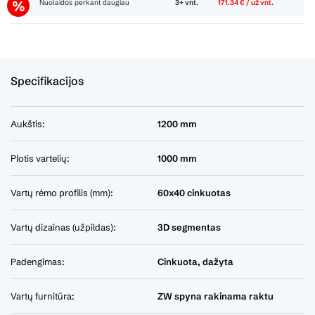
Nuolaidos perkant daugiau
3+ vnt.
171.34 € / už vnt.
Specifikacijos
Aukštis:
1200 mm
Plotis vartelių:
1000 mm
Vartų rėmo profilis (mm):
60x40 cinkuotas
Vartų dizainas (užpildas):
3D segmentas
Padengimas:
Cinkuota, dažyta
Vartų furnitūra:
ZW spyna rakinama raktu