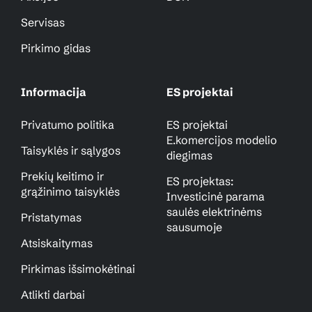
Servisas
Pirkimo gidas
Informacija
ES projektai
Privatumo politika
ES projektai
E.komercijos modelio
Taisyklės ir sąlygos
diegimas
Prekių keitimo ir
ES projektas:
grąžinimo taisyklės
Investicinė parama
saulės elektrinėms
Pristatymas
sausumoje
Atsiskaitymas
Pirkimas išsimokėtinai
Atlikti darbai