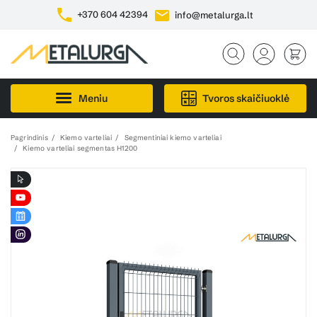
+370 604 42394
info@metalurga.lt
Meniu
Tvoros skaičiuoklė
Pagrindinis
Kiemo varteliai
Segmentiniai kiemo varteliai
Kiemo varteliai segmentas H1200