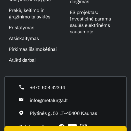
diegimas
Prekių keitimo ir
ES projektas:
grąžinimo taisyklės
Investicinė parama
saulės elektrinėms
Pristatymas
sausumoje
Atsiskaitymas
Pirkimas išsimokėtinai
Atlikti darbai
+370 604 42394
info@metalurga.lt
Plytinės g. 52 LT-45406 Kaunas
Sekite naujienas: