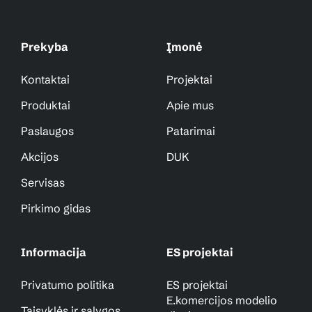
Prekyba
Įmonė
Kontaktai
Projektai
Produktai
Apie mus
Paslaugos
Patarimai
Akcijos
DUK
Servisas
Pirkimo gidas
Informacija
ES projektai
Privatumo politika
ES projektai
E.komercijos modelio
Taisyklės ir sąlygos