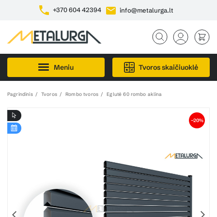
+370 604 42394
info@metalurga.lt
Meniu
Tvoros skaičiuoklė
Pagrindinis
Tvoros
Rombo tvoros
Eglutė 60 rombo aklina
−20%