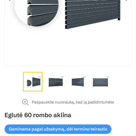
Paspauskite nuotrauką, kad ją padidintumėte
Eglutė 60 rombo aklina
Gaminama pagal užsakymą, dėl termino teirautis