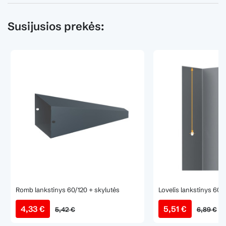
Susijusios prekės:
Romb lankstinys 60/120 + skylutės
Lovelis lankstinys 60 
4,33 €
5,51 €
5,42 €
6,89 €