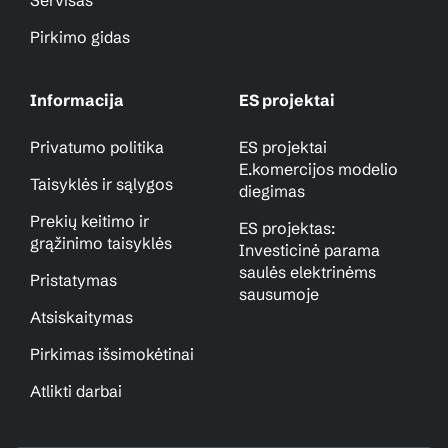
Servisas
Pirkimo gidas
Informacija
ES projektai
Privatumo politika
ES projektai
E.komercijos modelio
Taisyklės ir sąlygos
diegimas
Prekių keitimo ir
ES projektas:
grąžinimo taisyklės
Investicinė parama
saulės elektrinėms
Pristatymas
sausumoje
Atsiskaitymas
Pirkimas išsimokėtinai
Atlikti darbai