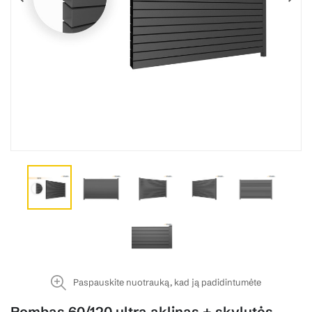
Paspauskite nuotrauką, kad ją padidintumėte
Rombas 60/120 ultra aklinas + skylutės