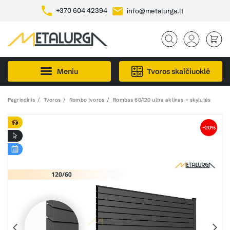
+370 604 42394
info@metalurga.lt
Meniu
Tvoros skaičiuoklė
Pagrindinis
Tvoros
Rombo tvoros
Rombas 60/120 ultra aklinas + skylutės
−20%