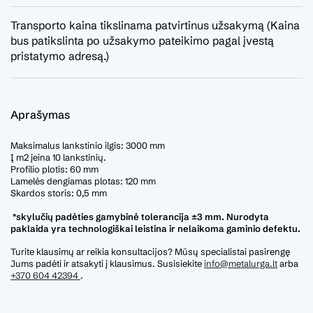
Transporto kaina tikslinama patvirtinus užsakymą (Kaina
bus patikslinta po užsakymo pateikimo pagal įvestą
pristatymo adresą.)
Aprašymas
Maksimalus lankstinio ilgis: 3000 mm
Į m2 įeina 10 lankstinių.
Profilio plotis: 60 mm
Lamelės dengiamas plotas: 120 mm
Skardos storis: 0,5 mm
*skylučių padėties gamybinė tolerancija ±3 mm. Nurodyta
paklaida yra technologiškai leistina ir nelaikoma gaminio defektu.
Turite klausimų ar reikia konsultacijos? Mūsų specialistai pasirengę
Jums padėti ir atsakyti į klausimus. Susisiekite
info@metalurga.lt
arba
+370 604 42394
.