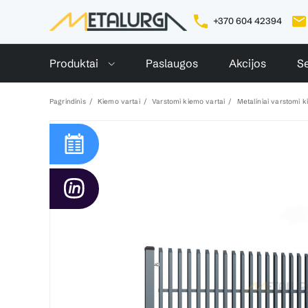
+370 604 42394
Produktai
Paslaugos
Akcijos
Se
Pagrindinis
Kiemo vartai
Varstomi kiemo vartai
Metaliniai varstomi k