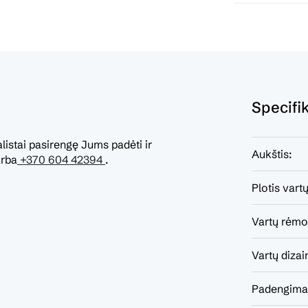
Specifi
listai pasirengę Jums padėti ir
Aukštis:
rba
+370 604 42394
.
Plotis vartų
Vartų rėmo 
Vartų dizai
Padengima