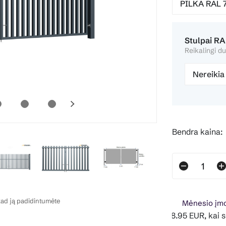
Stulpai RA
Reikalingi du
Nereikia
Bendra kaina:
ad ją padidintumėte
Mėnesio įmo
Pavyzdžiui, skolinantis 1,618.95 EUR, kai sutartis s