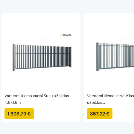
Varstomi kiemo vartai Šukų užpildas
Varstomi kiemo vartai Kla
4.5x1.5m
užpildas...
1 608,79 €
857,22 €