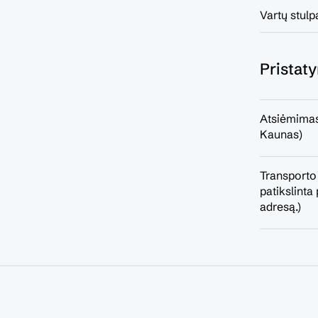
Vartų stulpa
Pristat
Atsiėmimas
Kaunas)
Transporto
patikslint
adresą.)