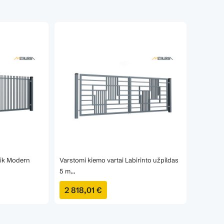
sik Modern
Varstomi kiemo vartai Labirinto užpildas
Varstomi
5 m...
4x1.2m
2 818,01 €
803,0