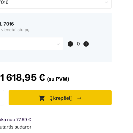
L 7016
 vienetai stulpų
1 618,95 €
(su PVM)
Į krepšelį
ka nuo 77.69 €
udaroma 24 mėn. terminui, metinė palūkanų norma – 0%, suta