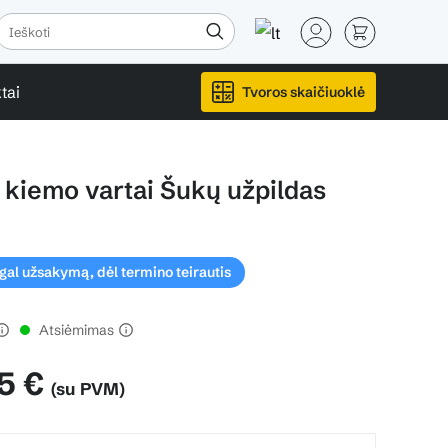
tai
Tvoros skaičiuoklė
 kiemo vartai Šukų užpildas
l užsakymą, dėl termino teirautis
Atsiėmimas
5 €
(su PVM)