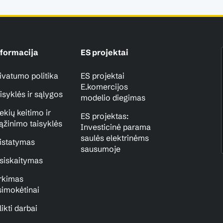
formacija
ES projektai
ivatumo politika
ES projektai
E.komercijos
isyklės ir sąlygos
modelio diegimas
ekių keitimo ir
ES projektas:
ąžinimo taisyklės
Investicinė parama
saulės elektrinėms
istatymas
sausumoje
siskaitymas
rkimas
simokėtinai
likti darbai