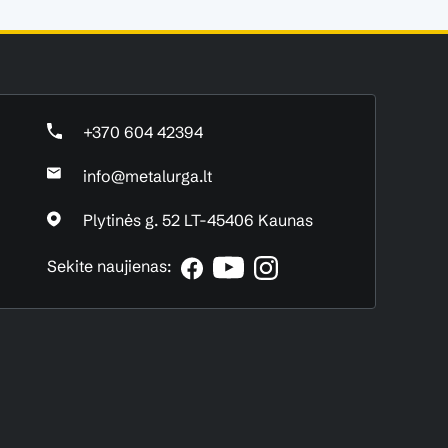
+370 604 42394
info@metalurga.lt
Plytinės g. 52 LT-45406 Kaunas
Sekite naujienas: