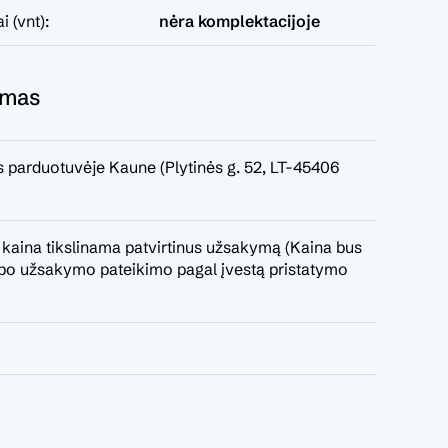
i (vnt):
nėra komplektacijoje
ymas
 parduotuvėje Kaune (Plytinės g. 52, LT-45406
 kaina tikslinama patvirtinus užsakymą (Kaina bus
a po užsakymo pateikimo pagal įvestą pristatymo