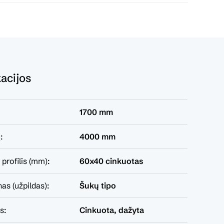
kacijos
1700 mm
:
4000 mm
profilis (mm):
60x40 cinkuotas
nas (užpildas):
Šukų tipo
s:
Cinkuota, dažyta