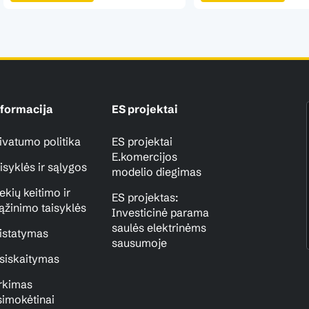
formacija
ES projektai
ivatumo politika
ES projektai
E.komercijos
isyklės ir sąlygos
modelio diegimas
ekių keitimo ir
ES projektas:
ąžinimo taisyklės
Investicinė parama
saulės elektrinėms
istatymas
sausumoje
siskaitymas
rkimas
simokėtinai