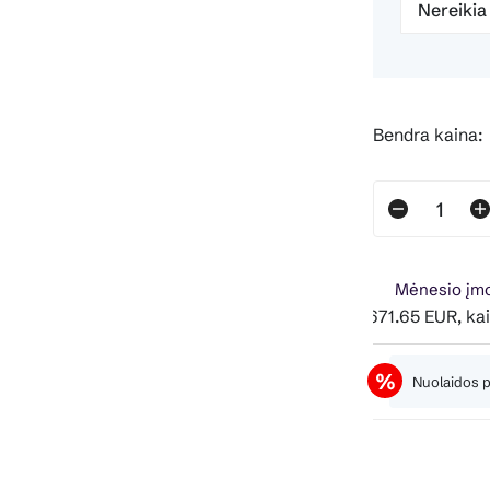
Nereikia
Bendra kaina:
Mėnesio įmo
Pavyzdžiui, skolinantis 2,671.65 EUR, kai sutartis 
Nuolaidos 