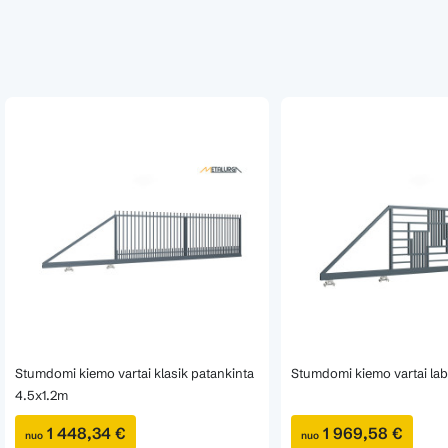
Stumdomi kiemo vartai klasik patankinta
Stumdomi kiemo vartai lab
4.5x1.2m
1 448,34 €
1 969,58 €
nuo
nuo