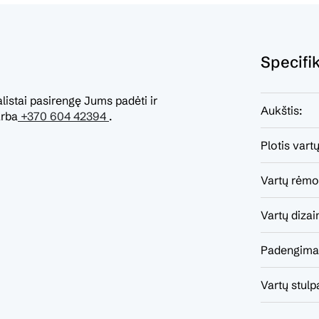
Specifi
listai pasirengę Jums padėti ir
Aukštis:
rba
+370 604 42394
.
Plotis vartų
Vartų rėmo 
Vartų dizai
Padengima
Vartų stulpa