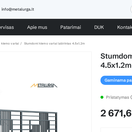
info@metalurga.lt
rvisas
Apie mus
Patarimai
DUK
Kontak
 kiemo vartai
Stumdomi kiemo vartai labirintas 4.5x1.2m
Stumdomi
4.5x1.2m
Gaminama paga
Pristatymas
2 671,