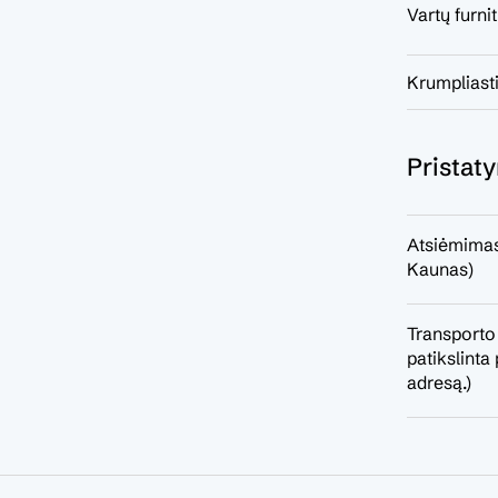
Vartų furni
Krumpliasti
Pristat
Atsiėmimas
Kaunas)
Transporto
patikslint
adresą.)