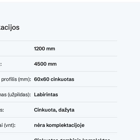
kacijos
1200 mm
:
4500 mm
profilis (mm):
60x60 cinkuotas
nas (užpildas):
Labirintas
s:
Cinkuota, dažyta
i (vnt):
nėra komplektacijoje