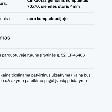
Cinkuotas gembinis komplektas
tūra:
70x70, sienelės storis 4mm
ebis :
nėra komplektacijoje
ymas
 parduotuvėje Kaune (Plytinės g. 52, LT-45406
 kaina tikslinama patvirtinus užsakymą (Kaina bus
a po užsakymo pateikimo pagal įvestą pristatymo