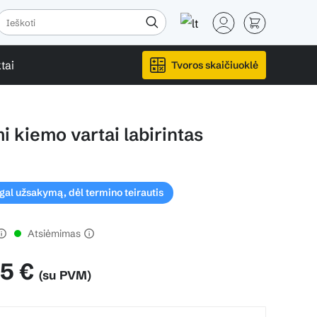
tai
Tvoros skaičiuoklė
 kiemo vartai labirintas
l užsakymą, dėl termino teirautis
Atsiėmimas
65 €
(su PVM)