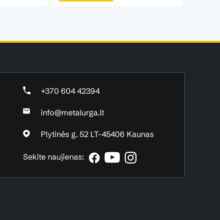
+370 604 42394
info@metalurga.lt
Plytinės g. 52 LT-45406 Kaunas
Sekite naujienas: