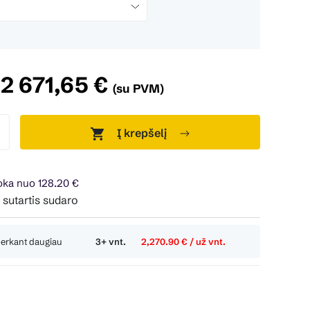
2 671,65 €
(su PVM)
Į krepšelį
ka nuo 128.20 €
sudaroma 24 mėn. terminui, metinė palūkanų norma – 0%, suta
perkant daugiau
3+ vnt.
2,270.90 € / už vnt.