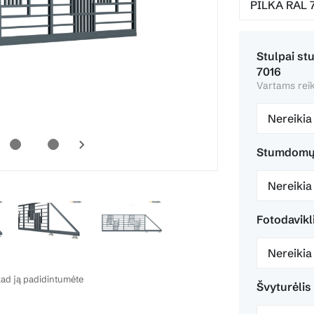
Stulpai s
7016
Vartams reik
Nereikia
Stumdomų 
Nereikia
Fotodavikl
Nereikia
ad ją padidintumėte
Švyturėlis