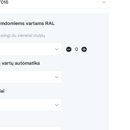
tumdomiems vartams RAL
alingi du vienetai stulpų
vartų automatika
iai