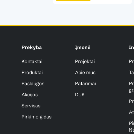
Prekyba
Įmonė
In
Kontaktai
Projektai
Pr
Produktai
Apie mus
Ta
Paslaugos
Patarimai
Pr
gr
Akcijos
DUK
Pr
Servisas
At
Pirkimo gidas
Pi
iš