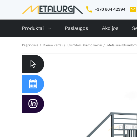
+370 604 42394
Produktai
Paslaugos
Akcijos
Se
Pagrindinis
Kiemo vartai
Stumdomi kiemo vartai
Metaliniai Stumdomi