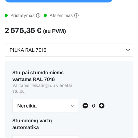
Pristatymas
Atsiėmimas
2 575,35 €
(su PVM)
Stulpai stumdomiems
vartams RAL 7016
Vartams reikalingi du vienetai
stulpų
Nereikia
Stumdomų vartų
automatika