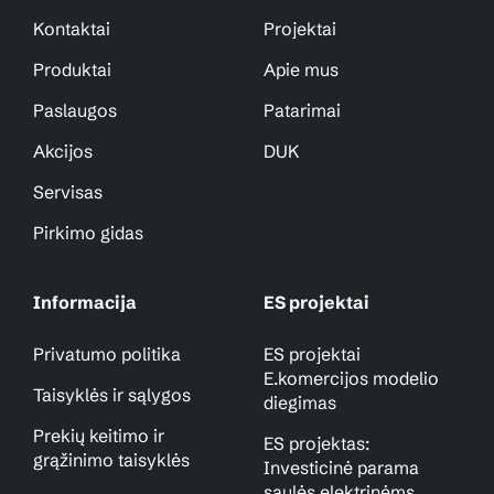
Kontaktai
Projektai
Produktai
Apie mus
Paslaugos
Patarimai
Akcijos
DUK
Servisas
Pirkimo gidas
Informacija
ES projektai
Privatumo politika
ES projektai
E.komercijos modelio
Taisyklės ir sąlygos
diegimas
Prekių keitimo ir
ES projektas:
grąžinimo taisyklės
Investicinė parama
saulės elektrinėms