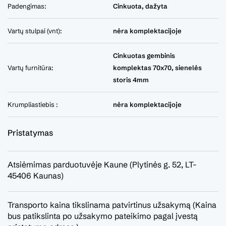
Padengimas:
Cinkuota, dažyta
Vartų stulpai (vnt):
nėra komplektacijoje
Cinkuotas gembinis
Vartų furnitūra:
komplektas 70x70, sienelės
storis 4mm
Krumpliastiebis :
nėra komplektacijoje
Pristatymas
Atsiėmimas parduotuvėje Kaune (Plytinės g. 52, LT-
45406 Kaunas)
Transporto kaina tikslinama patvirtinus užsakymą (Kaina
bus patikslinta po užsakymo pateikimo pagal įvestą