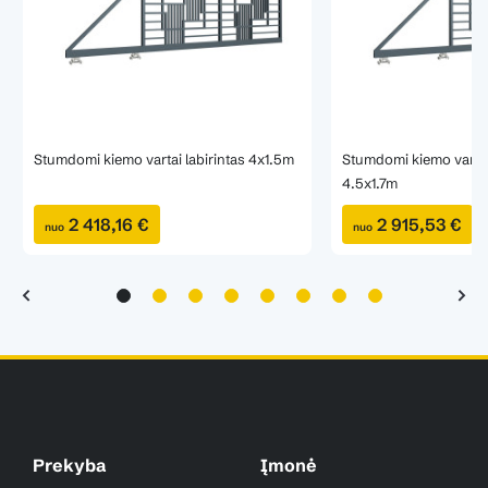
Stumdomi kiemo vartai labirintas 4x1.5m
Stumdomi kiemo vartai 
4.5x1.7m
2 418,16 €
2 915,53 €
nuo
nuo
Prekyba
Įmonė