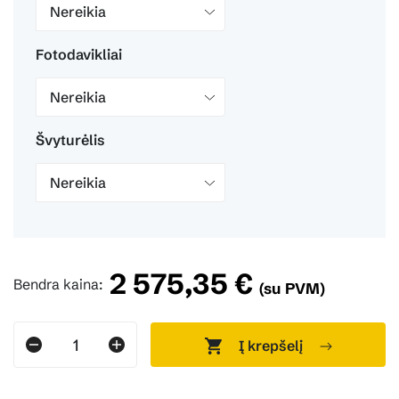
Nereikia
Fotodavikliai
Nereikia
Švyturėlis
Nereikia
2 575,35 €
Bendra kaina:
(su PVM)
Į krepšelį