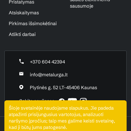
Pristatymas
sausumoje
Atsiskaitymas
Pirkimas išsimokėtinai
Atlikti darbai
+370 604 42394
info@metalurga.lt
Plytinės g. 52 LT-45406 Kaunas
Sekite naujienas:
Šioje svetainėje naudojame slapukus. Jie padeda
atpažinti prisijungusius vartotojus, analizuoti
naršymo įpročius; taip mes galime keisti svetainę,
UAB "Metalurga". Visos teisės saugomos © 2026
kad ji būtų jums patogesnė.