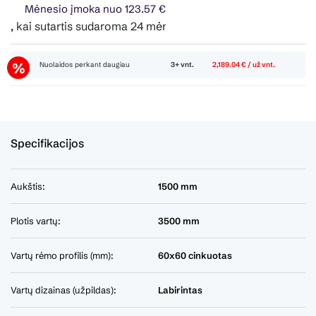
Mėnesio įmoka nuo 123.57 €
kai sutartis sudaroma 24 mėn. terminui, metinė palūkanų nor
Nuolaidos perkant daugiau
3+ vnt.
2,189.04 € / už vnt.
Specifikacijos
Aukštis:
1500 mm
Plotis vartų:
3500 mm
Vartų rėmo profilis (mm):
60x60 cinkuotas
Vartų dizainas (užpildas):
Labirintas