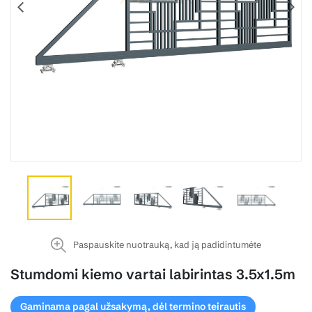
Paspauskite nuotrauką, kad ją padidintumėte
Stumdomi kiemo vartai labirintas 3.5x1.5m
Gaminama pagal užsakymą, dėl termino teirautis