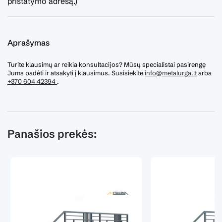
pristatymo adresą.)
Aprašymas
Turite klausimų ar reikia konsultacijos? Mūsų specialistai pasirengę
Jums padėti ir atsakyti į klausimus. Susisiekite
info@metalurga.lt
arba
+370 604 42394
.
Panašios prekės: