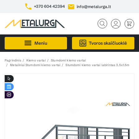
+370 604 42394
info@metalurga.lt
Meniu
Tvoros skaičiuoklė
Pagrindinis
Kiemo vartai
Stumdomi kiemo vartai
Metaliniai Stumdomi kiemo vartai
Stumdomi kiemo vartai labirintas 3.5x1.5m