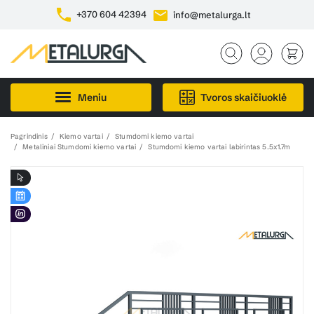
+370 604 42394
info@metalurga.lt
Meniu
Tvoros skaičiuoklė
Pagrindinis
Kiemo vartai
Stumdomi kiemo vartai
Metaliniai Stumdomi kiemo vartai
Stumdomi kiemo vartai labirintas 5.5x1.7m