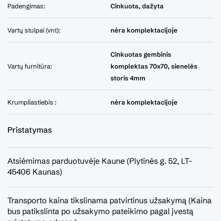
Padengimas:
Cinkuota, dažyta
Vartų stulpai (vnt):
nėra komplektacijoje
Cinkuotas gembinis
Vartų furnitūra:
komplektas 70x70, sienelės
storis 4mm
Krumpliastiebis :
nėra komplektacijoje
Pristatymas
Atsiėmimas parduotuvėje Kaune (Plytinės g. 52, LT-
45406 Kaunas)
Transporto kaina tikslinama patvirtinus užsakymą (Kaina
bus patikslinta po užsakymo pateikimo pagal įvestą