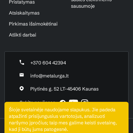
Pristatymas
sausumoje
Atsiskaitymas
Pirkimas išsimokėtinai
Atlikti darbai
+370 604 42394
info@metalurga.lt
Plytinės g. 52 LT-45406 Kaunas
Sekite naujienas:
Šioje svetainėje naudojame slapukus. Jie padeda
atpažinti prisijungusius vartotojus, analizuoti
naršymo įpročius; taip mes galime keisti svetainę,
UAB "Metalurga". Visos teisės saugomos © 2026
kad ji būtų jums patogesnė.