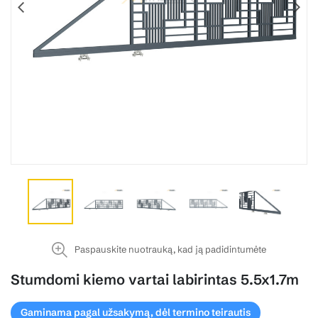
Paspauskite nuotrauką, kad ją padidintumėte
Stumdomi kiemo vartai labirintas 5.5x1.7m
Gaminama pagal užsakymą, dėl termino teirautis