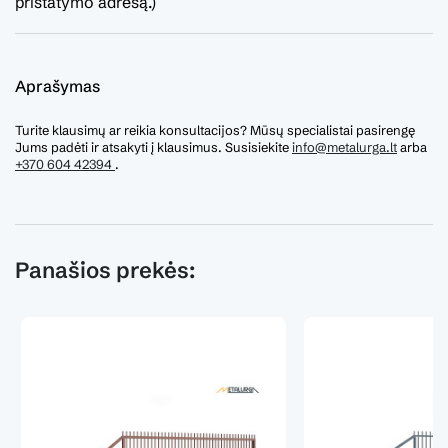
pristatymo adresą.)
Aprašymas
Turite klausimų ar reikia konsultacijos? Mūsų specialistai pasirengę
Jums padėti ir atsakyti į klausimus. Susisiekite
info@metalurga.lt
arba
+370 604 42394
.
Panašios prekės: