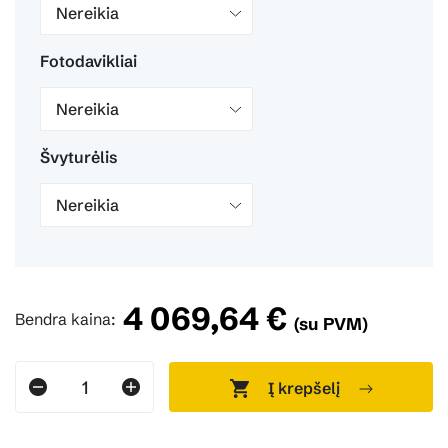
Nereikia
Fotodavikliai
Nereikia
Švyturėlis
Nereikia
4 069,64 €
Bendra kaina:
(su PVM)
Į krepšelį