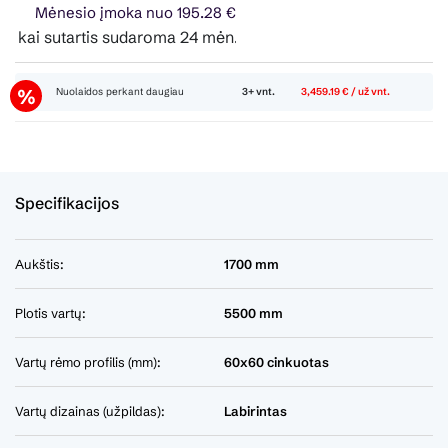
Mėnesio įmoka nuo 195.28 €
ai sutartis sudaroma 24 mėn. terminui, metinė palūkanų norm
Nuolaidos perkant daugiau
3+ vnt.
3,459.19 € / už vnt.
Specifikacijos
Aukštis:
1700 mm
Plotis vartų:
5500 mm
Vartų rėmo profilis (mm):
60x60 cinkuotas
Vartų dizainas (užpildas):
Labirintas