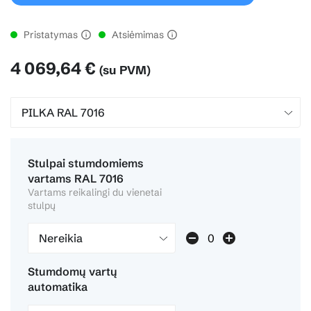
Pristatymas
Atsiėmimas
4 069,64 €
(su PVM)
Stulpai stumdomiems
vartams RAL 7016
Vartams reikalingi du vienetai
stulpų
Nereikia
Stumdomų vartų
automatika