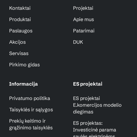
Kontaktai
Projektai
Produktai
Apie mus
Paslaugos
Patarimai
Akcijos
DUK
Servisas
Pirkimo gidas
Informacija
ES projektai
Privatumo politika
ES projektai
E.komercijos modelio
Taisyklės ir sąlygos
diegimas
Prekių keitimo ir
ES projektas:
grąžinimo taisyklės
Investicinė parama
saulės elektrinėms