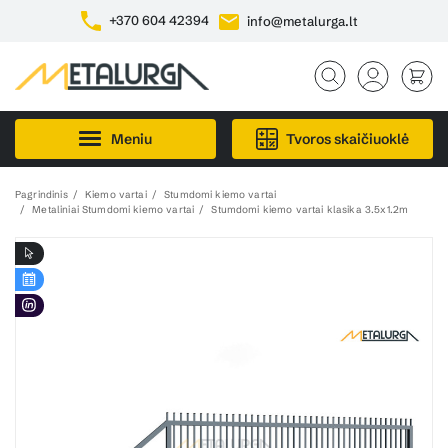
+370 604 42394
info@metalurga.lt
Meniu
Tvoros skaičiuoklė
Pagrindinis
Kiemo vartai
Stumdomi kiemo vartai
Metaliniai Stumdomi kiemo vartai
Stumdomi kiemo vartai klasika 3.5x1.2m