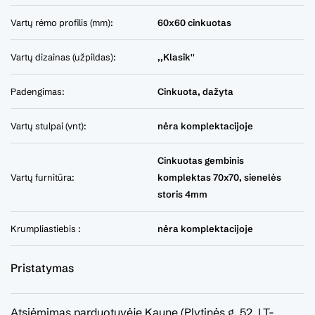
Vartų rėmo profilis (mm):
60x60 cinkuotas
Vartų dizainas (užpildas):
,,Klasik''
Padengimas:
Cinkuota, dažyta
Vartų stulpai (vnt):
nėra komplektacijoje
Cinkuotas gembinis
Vartų furnitūra:
komplektas 70x70, sienelės
storis 4mm
Krumpliastiebis :
nėra komplektacijoje
Pristatymas
Atsiėmimas parduotuvėje Kaune (Plytinės g. 52, LT-