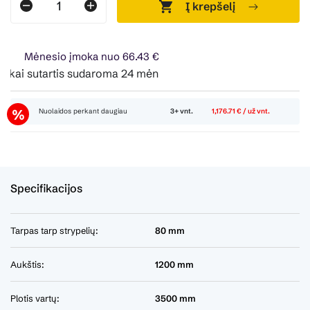
Į krepšelį
Mėnesio įmoka nuo 66.43 €
ai sutartis sudaroma 24 mėn. terminui, metinė palūkanų norm
Nuolaidos perkant daugiau
3+ vnt.
1,176.71 € / už vnt.
Specifikacijos
Tarpas tarp strypelių:
80 mm
Aukštis:
1200 mm
Plotis vartų:
3500 mm