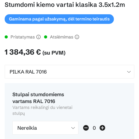
Stumdomi kiemo vartai klasika 3.5x1.2m
Gaminama pagal užsakymą, dėl termino teirautis
Pristatymas
Atsiėmimas
1 384,36 €
(su PVM)
Stulpai stumdomiems
vartams RAL 7016
Vartams reikalingi du vienetai
stulpų
Nereikia