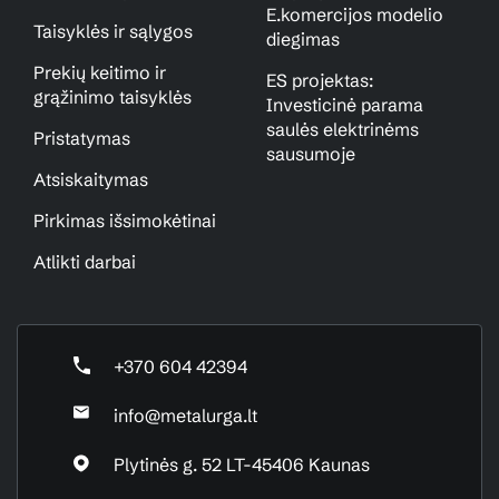
E.komercijos modelio
Taisyklės ir sąlygos
diegimas
Prekių keitimo ir
ES projektas:
grąžinimo taisyklės
Investicinė parama
saulės elektrinėms
Pristatymas
sausumoje
Atsiskaitymas
Pirkimas išsimokėtinai
Atlikti darbai
+370 604 42394
info@metalurga.lt
Plytinės g. 52 LT-45406 Kaunas