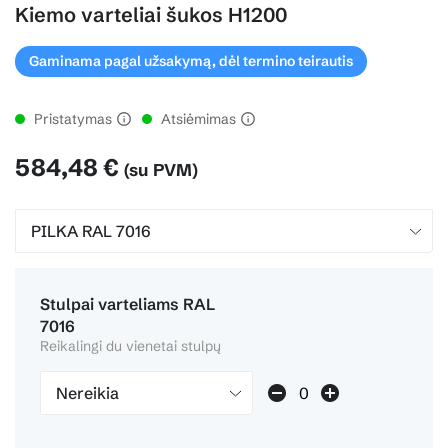
Kiemo varteliai šukos H1200
Gaminama pagal užsakymą, dėl termino teirautis
Pristatymas
Atsiėmimas
584,48 €
(su PVM)
Stulpai varteliams RAL
7016
Reikalingi du vienetai stulpų
Nereikia