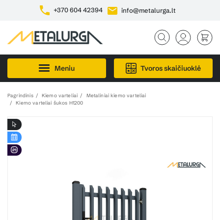
+370 604 42394
info@metalurga.lt
Meniu
Tvoros skaičiuoklė
Pagrindinis
Kiemo varteliai
Metaliniai kiemo varteliai
Kiemo varteliai šukos H1200