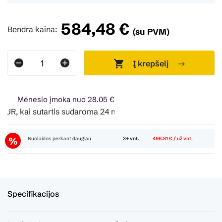
584,48 €
Bendra kaina:
(su PVM)
Į krepšelį
Mėnesio įmoka nuo 28.05 €
R, kai sutartis sudaroma 24 mėn. terminui, metinė palūkanų 
Nuolaidos perkant daugiau
3+ vnt.
496.81 € / už vnt.
Specifikacijos