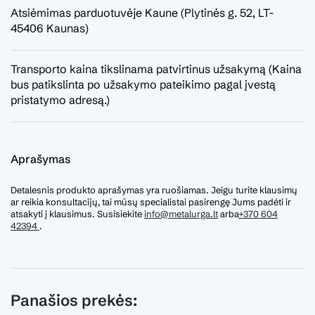
Atsiėmimas parduotuvėje Kaune (Plytinės g. 52, LT-
45406 Kaunas)
Transporto kaina tikslinama patvirtinus užsakymą (Kaina
bus patikslinta po užsakymo pateikimo pagal įvestą
pristatymo adresą.)
Aprašymas
Detalesnis produkto aprašymas yra ruošiamas. Jeigu turite klausimų
ar reikia konsultacijų, tai mūsų specialistai pasirengę Jums padėti ir
atsakyti į klausimus. Susisiekite
info@metalurga.lt
arba
+370 604
42394
.
Panašios prekės: