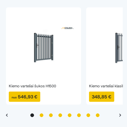
Kiemo varteliai šukos H1500
Kiemo varteliai klasik
546,93 €
348,85 €
nuo