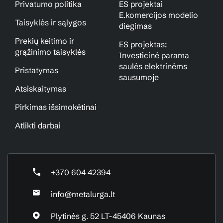
Privatumo politika
ES projektai
E.komercijos modelio
Taisyklės ir sąlygos
diegimas
Prekių keitimo ir
ES projektas:
grąžinimo taisyklės
Investicinė parama
saulės elektrinėms
Pristatymas
sausumoje
Atsiskaitymas
Pirkimas išsimokėtinai
Atlikti darbai
+370 604 42394
info@metalurga.lt
Plytinės g. 52 LT-45406 Kaunas