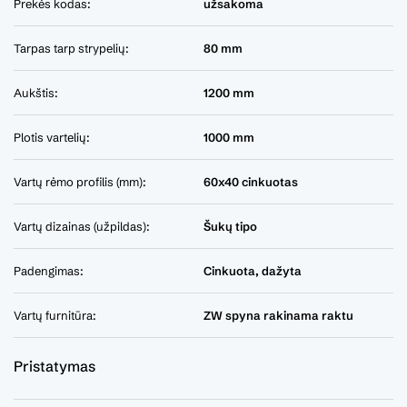
Prekės kodas:
užsakoma
Tarpas tarp strypelių:
80 mm
Aukštis:
1200 mm
Plotis vartelių:
1000 mm
Vartų rėmo profilis (mm):
60x40 cinkuotas
Vartų dizainas (užpildas):
Šukų tipo
Padengimas:
Cinkuota, dažyta
Vartų furnitūra:
ZW spyna rakinama raktu
Pristatymas