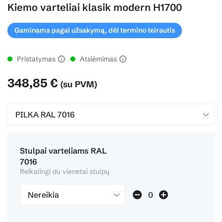
Kiemo varteliai klasik modern H1700
Gaminama pagal užsakymą, dėl termino teirautis
Pristatymas
Atsiėmimas
348,85 €
(su PVM)
Stulpai varteliams RAL
7016
Reikalingi du vienetai stulpų
Nereikia