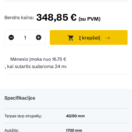
348,85 €
Bendra kaina:
(su PVM)
Į krepšelį
Mėnesio įmoka nuo 16.75 €
kai sutartis sudaroma 24 mėn. terminui, metinė palūkanų no
Specifikacijos
Tarpas tarp strypelių:
40/80 mm
Aukštis:
1700 mm