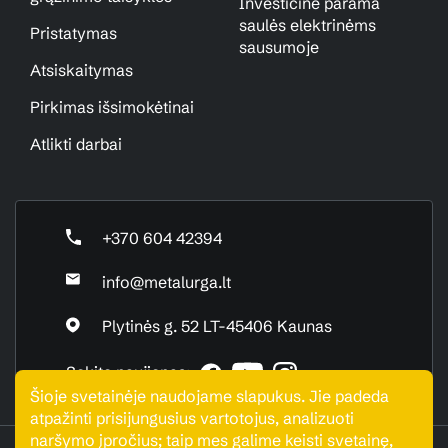
Investicinė parama
saulės elektrinėms
Pristatymas
sausumoje
Atsiskaitymas
Pirkimas išsimokėtinai
Atlikti darbai
+370 604 42394
info@metalurga.lt
Plytinės g. 52 LT-45406 Kaunas
Sekite naujienas:
Šioje svetainėje naudojame slapukus. Jie padeda
atpažinti prisijungusius vartotojus, analizuoti
naršymo įpročius; taip mes galime keisti svetainę,