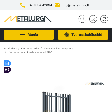
+370 604 42394
info@metalurga.lt
Meniu
Tvoros skaičiuoklė
Pagrindinis
Kiemo varteliai
Metaliniai kiemo varteliai
Kiemo varteliai klasik modern H1700