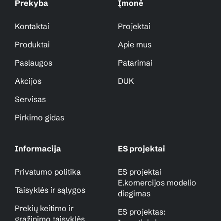
Prekyba
Įmonė
Kontaktai
Projektai
Produktai
Apie mus
Paslaugos
Patarimai
Akcijos
DUK
Servisas
Pirkimo gidas
Informacija
ES projektai
Privatumo politika
ES projektai
E.komercijos modelio
Taisyklės ir sąlygos
diegimas
Prekių keitimo ir
ES projektas:
grąžinimo taisyklės