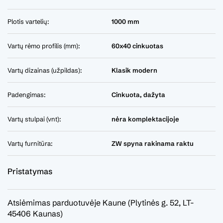
Plotis vartelių:
1000 mm
Vartų rėmo profilis (mm):
60x40 cinkuotas
Vartų dizainas (užpildas):
Klasik modern
Padengimas:
Cinkuota, dažyta
Vartų stulpai (vnt):
nėra komplektacijoje
Vartų furnitūra:
ZW spyna rakinama raktu
Pristatymas
Atsiėmimas parduotuvėje Kaune (Plytinės g. 52, LT-
45406 Kaunas)