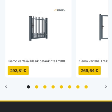
Kiemo varteliai klasik patankinta H1200
Kiemo varteliai H1500
293,81 €
269,64 €