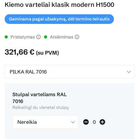
Kiemo varteliai klasik modern H1500
Gaminama pagal užsakymą, dėl termino teirautis
Pristatymas
Atsiėmimas
321,66 €
(su PVM)
Stulpai varteliams RAL
7016
Reikalingi du vienetai stulpų
Nereikia