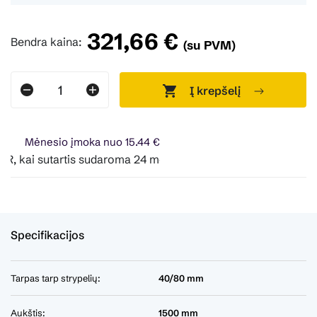
321,66 €
Bendra kaina:
(su PVM)
Į krepšelį
Mėnesio įmoka nuo 15.44 €
 kai sutartis sudaroma 24 mėn. terminui, metinė palūkanų no
Specifikacijos
Tarpas tarp strypelių:
40/80 mm
Aukštis:
1500 mm