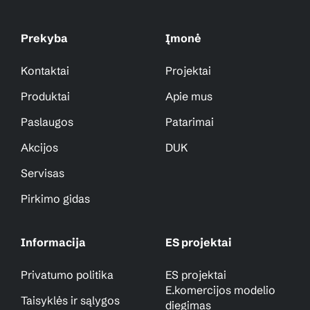
Prekyba
Įmonė
Kontaktai
Projektai
Produktai
Apie mus
Paslaugos
Patarimai
Akcijos
DUK
Servisas
Pirkimo gidas
Informacija
ES projektai
Privatumo politika
ES projektai
E.komercijos modelio
Taisyklės ir sąlygos
diegimas