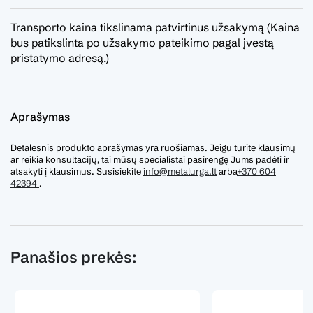
Transporto kaina tikslinama patvirtinus užsakymą (Kaina
bus patikslinta po užsakymo pateikimo pagal įvestą
pristatymo adresą.)
Aprašymas
Detalesnis produkto aprašymas yra ruošiamas. Jeigu turite klausimų
ar reikia konsultacijų, tai mūsų specialistai pasirengę Jums padėti ir
atsakyti į klausimus. Susisiekite
info@metalurga.lt
arba
+370 604
42394
.
Panašios prekės: