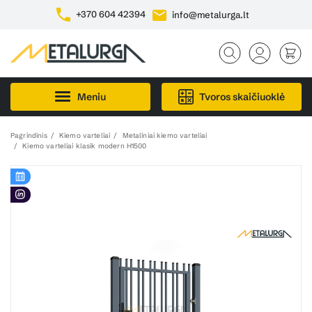
+370 604 42394
info@metalurga.lt
Meniu
Tvoros skaičiuoklė
Pagrindinis
Kiemo varteliai
Metaliniai kiemo varteliai
Kiemo varteliai klasik modern H1500