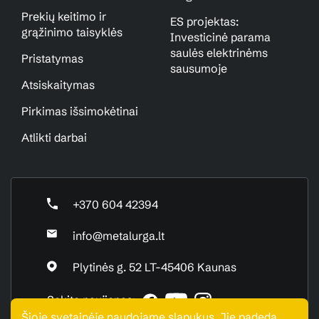
Prekių keitimo ir
ES projektas:
grąžinimo taisyklės
Investicinė parama
saulės elektrinėms
Pristatymas
sausumoje
Atsiskaitymas
Pirkimas išsimokėtinai
Atlikti darbai
+370 604 42394
info@metalurga.lt
Plytinės g. 52 LT-45406 Kaunas
Sekite naujienas:
Šioje svetainėje naudojame slapukus. Jie padeda