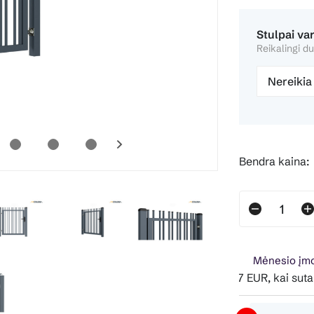
Stulpai va
Reikalingi du
Nereikia
Bendra kaina:
Mėnesio įmo
Pavyzdžiui, skolinantis 281.37 EUR, kai sutartis su