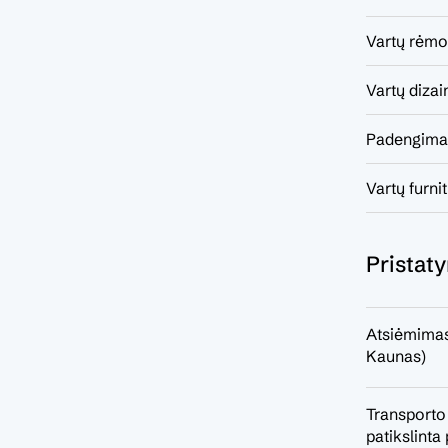
Vartų rėmo 
Vartų dizai
Padengima
Vartų furni
Pristat
Atsiėmimas
Kaunas)
Transporto
patikslint