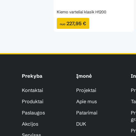
Kiemo varteliai klasik H1200
227,95 €
nuo
Prekyba
Įmonė
In
Kontaktai
Projektai
Pr
Produktai
Apie mus
Ta
Paslaugos
Patarimai
Pr
gr
Akcijos
DUK
Pr
Servisas