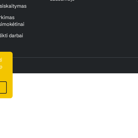
siskaitymas
rkimas
simokėtinai
likti darbai
i
p