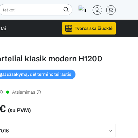
tai
Tvoros skaičiuoklė
rteliai klasik modern H1200
l užsakymą, dėl termino teirautis
Atsiėmimas
 €
(su PVM)