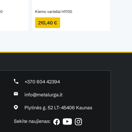
00
Kiemo varteliai H1700
Kiemo va
210,40 €
293,8
+370 604 42394
info@metalurga.lt
Plytinės g. 52 LT-45406 Kaunas
Sekite naujienas: