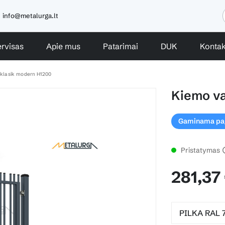
info@metalurga.lt
rvisas
Apie mus
Patarimai
DUK
Kontak
i klasik modern H1200
Kiemo va
Gaminama paga
Pristatymas
281,37