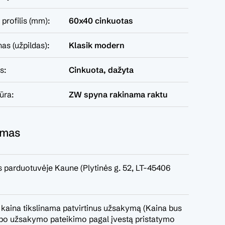
profilis (mm):
60x40 cinkuotas
nas (užpildas):
Klasik modern
s:
Cinkuota, dažyta
tūra:
ZW spyna rakinama raktu
ymas
 parduotuvėje Kaune (Plytinės g. 52, LT-45406
 kaina tikslinama patvirtinus užsakymą (Kaina bus
a po užsakymo pateikimo pagal įvestą pristatymo