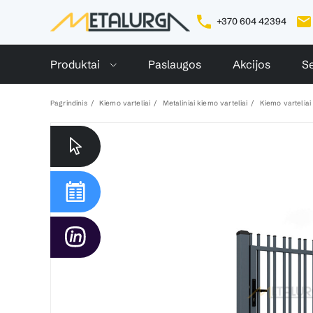
+370 604 42394
Produktai
Paslaugos
Akcijos
Se
Pagrindinis
Kiemo varteliai
Metaliniai kiemo varteliai
Kiemo vartelia