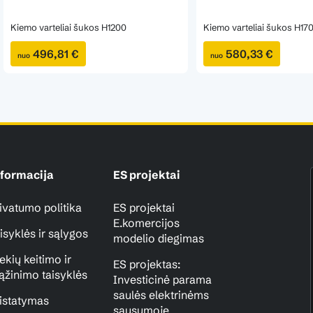
Kiemo varteliai šukos H1200
Kiemo varteliai šukos H17
496,81 €
580,33 €
nuo
nuo
formacija
ES projektai
ivatumo politika
ES projektai
E.komercijos
isyklės ir sąlygos
modelio diegimas
ekių keitimo ir
ES projektas:
ąžinimo taisyklės
Investicinė parama
saulės elektrinėms
istatymas
sausumoje