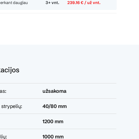
perkant daugiau
3+ vnt.
239.16 € / už vnt.
kacijos
as:
užsakoma
 strypelių:
40/80 mm
1200 mm
lių:
1000 mm