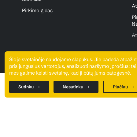
At
Pirkimo gidas
Pi
iš
At
Šioje svetainėje naudojame slapukus. Jie padeda atpažint
UAB "Metalurga". Visos teisės saugomos © 2026
prisijungusius vartotojus, analizuoti naršymo įpročius; tai
mes galime keisti svetainę, kad ji būtų jums patogesnė.
Sutinku
Nesutinku
Plačiau