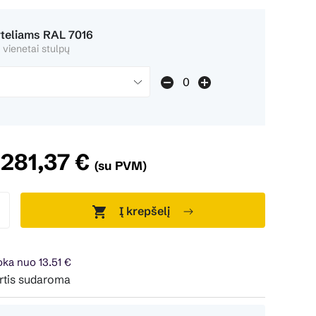
rteliams RAL 7016
 vienetai stulpų
281,37 €
(su PVM)
Į krepšelį
ka nuo 13.51 €
daroma 24 mėn. terminui, metinė palūkanų norma – 0%, sutart