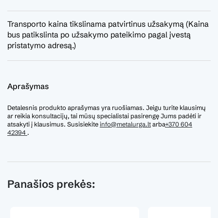
Transporto kaina tikslinama patvirtinus užsakymą (Kaina
bus patikslinta po užsakymo pateikimo pagal įvestą
pristatymo adresą.)
Aprašymas
Detalesnis produkto aprašymas yra ruošiamas. Jeigu turite klausimų
ar reikia konsultacijų, tai mūsų specialistai pasirengę Jums padėti ir
atsakyti į klausimus. Susisiekite
info@metalurga.lt
arba
+370 604
42394
.
Panašios prekės: