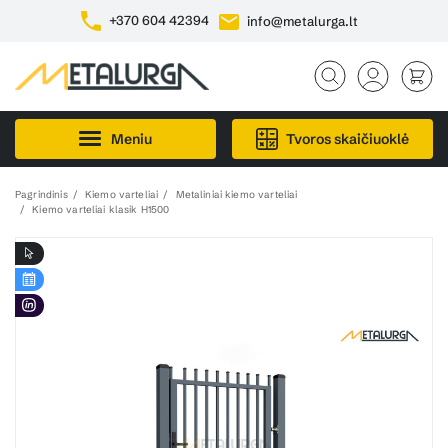
+370 604 42394
info@metalurga.lt
Meniu
Tvoros skaičiuoklė
Pagrindinis
Kiemo varteliai
Metaliniai kiemo varteliai
Kiemo varteliai klasik H1500