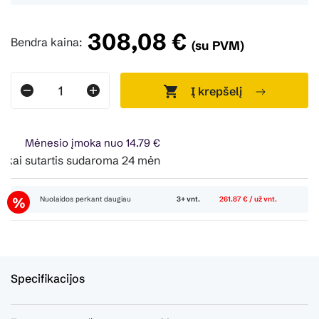
308,08 €
Bendra kaina:
(su PVM)
Į krepšelį
Mėnesio įmoka nuo 14.79 €
i sutartis sudaroma 24 mėn. terminui, metinė palūkanų norma
Nuolaidos perkant daugiau
3+ vnt.
261.87 € / už vnt.
Specifikacijos