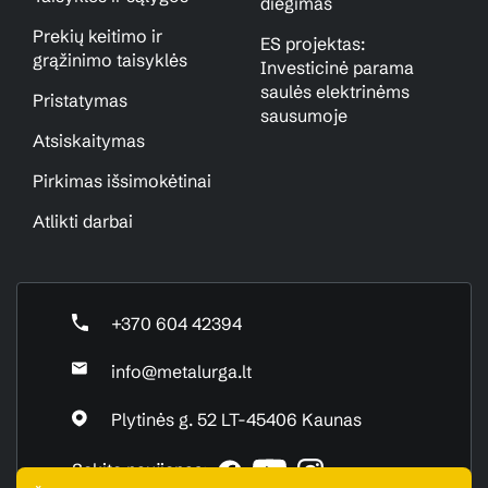
diegimas
Prekių keitimo ir
ES projektas:
grąžinimo taisyklės
Investicinė parama
saulės elektrinėms
Pristatymas
sausumoje
Atsiskaitymas
Pirkimas išsimokėtinai
Atlikti darbai
+370 604 42394
info@metalurga.lt
Plytinės g. 52 LT-45406 Kaunas
Sekite naujienas: