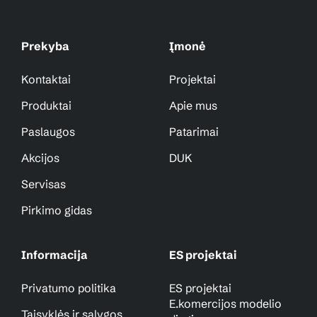
Prekyba
Įmonė
Kontaktai
Projektai
Produktai
Apie mus
Paslaugos
Patarimai
Akcijos
DUK
Servisas
Pirkimo gidas
Informacija
ES projektai
Privatumo politika
ES projektai
E.komercijos modelio
Taisyklės ir sąlygos