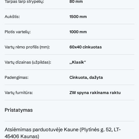
Tarpas tarp strypelių:
80 mm
Aukštis:
1500 mm
Plotis vartelių:
1000 mm
Vartų rėmo profilis (mm):
60x40 cinkuotas
Vartų dizainas (užpildas):
,,Klasik''
Padengimas:
Cinkuota, dažyta
Vartų furnitūra:
ZW spyna rakinama raktu
Pristatymas
Atsiėmimas parduotuvėje Kaune (Plytinės g. 52, LT-
45406 Kaunas)