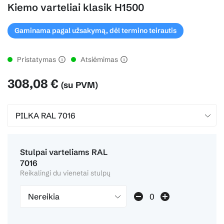
Kiemo varteliai klasik H1500
Gaminama pagal užsakymą, dėl termino teirautis
Pristatymas
Atsiėmimas
308,08 €
(su PVM)
Stulpai varteliams RAL
7016
Reikalingi du vienetai stulpų
Nereikia