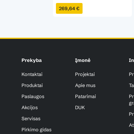
269,64 €
Prekyba
Įmonė
In
Kontaktai
Projektai
Pr
Produktai
Apie mus
Ta
Paslaugos
Patarimai
Pr
gr
Akcijos
DUK
Pr
Servisas
At
Pirkimo gidas