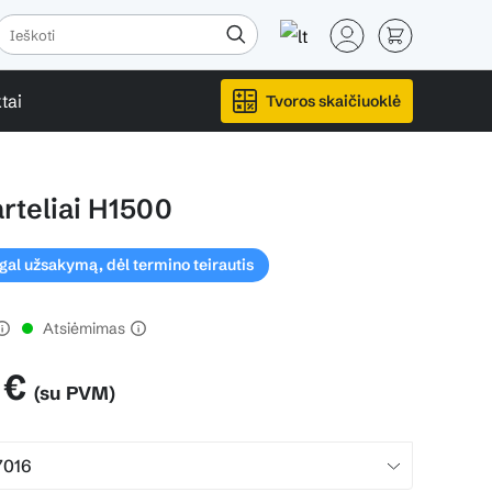
tai
Tvoros skaičiuoklė
rteliai H1500
l užsakymą, dėl termino teirautis
Atsiėmimas
 €
(su PVM)