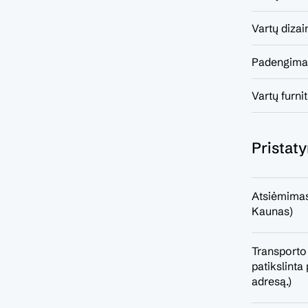
Vartų dizai
Padengima
Vartų furni
Pristat
Atsiėmimas
Kaunas)
Transporto
patikslint
adresą.)