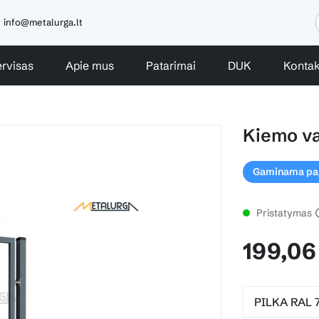
info@metalurga.lt
rvisas
Apie mus
Patarimai
DUK
Kontak
0
Kiemo va
Gaminama paga
Pristatymas
199,06