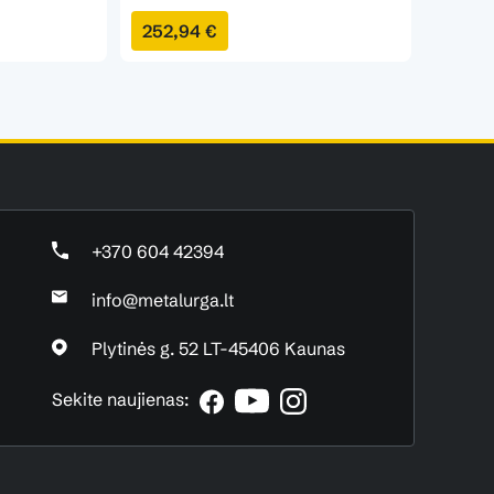
252,94 €
294,3
+370 604 42394
info@metalurga.lt
Plytinės g. 52 LT-45406 Kaunas
Sekite naujienas: