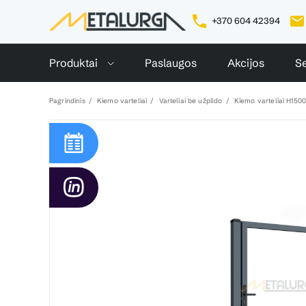
+370 604 42394
Produktai
Paslaugos
Akcijos
Se
Pagrindinis
Kiemo varteliai
Varteliai be užpildo
Kiemo varteliai H150