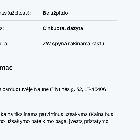
nas (užpildas):
Be užpildo
s:
Cinkuota, dažyta
tūra:
ZW spyna rakinama raktu
ymas
 parduotuvėje Kaune (Plytinės g. 52, LT-45406
 kaina tikslinama patvirtinus užsakymą (Kaina bus
a po užsakymo pateikimo pagal įvestą pristatymo