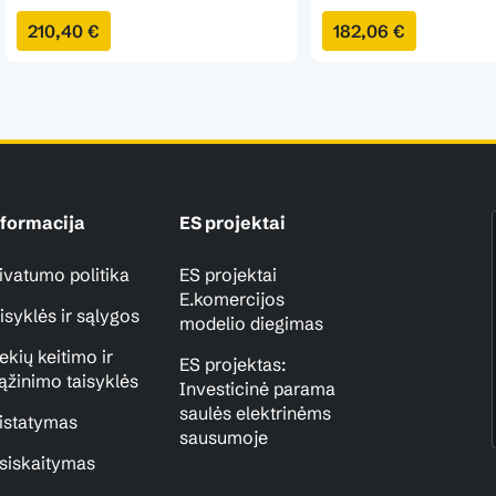
210,40 €
182,06 €
formacija
ES projektai
ivatumo politika
ES projektai
E.komercijos
isyklės ir sąlygos
modelio diegimas
ekių keitimo ir
ES projektas:
ąžinimo taisyklės
Investicinė parama
saulės elektrinėms
istatymas
sausumoje
siskaitymas