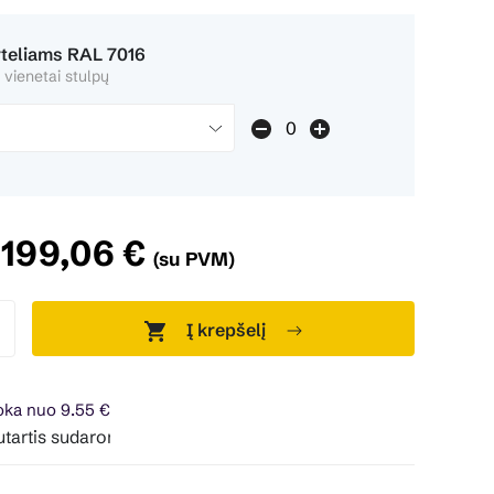
rteliams RAL 7016
 vienetai stulpų
199,06 €
(su PVM)
Į krepšelį
ka nuo 9.55 €
sudaroma 24 mėn. terminui, metinė palūkanų norma – 0%, suta