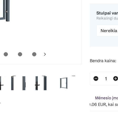
Stulpai va
Reikalingi du
Nereikia
Bendra kaina:
Mėnesio įmo
Pavyzdžiui, skolinantis 199.06 EUR, kai sutartis 