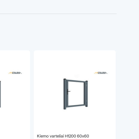
Kiemo varteliai H1200 60x60
Kiemo va