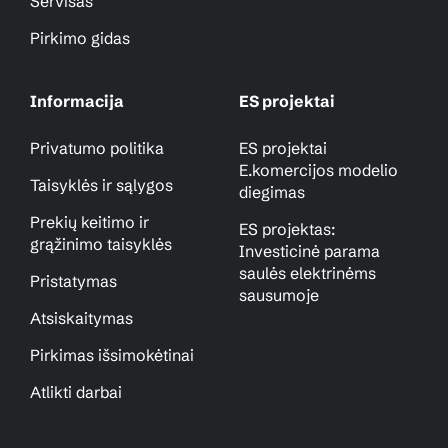
Servisas
Pirkimo gidas
Informacija
ES projektai
Privatumo politika
ES projektai
E.komercijos modelio
Taisyklės ir sąlygos
diegimas
Prekių keitimo ir
ES projektas:
grąžinimo taisyklės
Investicinė parama
saulės elektrinėms
Pristatymas
sausumoje
Atsiskaitymas
Pirkimas išsimokėtinai
Atlikti darbai