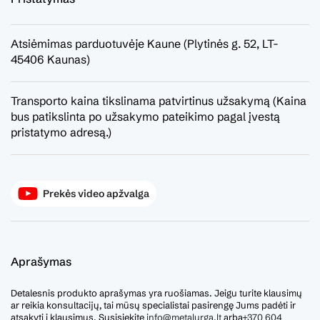
Atsiėmimas parduotuvėje Kaune (Plytinės g. 52, LT-
45406 Kaunas)
Transporto kaina tikslinama patvirtinus užsakymą (Kaina
bus patikslinta po užsakymo pateikimo pagal įvestą
pristatymo adresą.)
Prekės video apžvalga
Aprašymas
Detalesnis produkto aprašymas yra ruošiamas. Jeigu turite klausimų
ar reikia konsultacijų, tai mūsų specialistai pasirengę Jums padėti ir
atsakyti į klausimus. Susisiekite
info@metalurga.lt
arba
+370 604