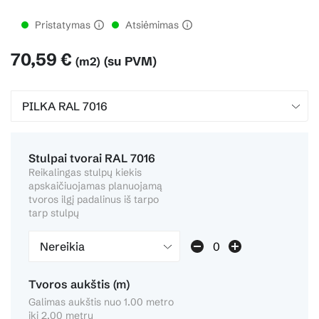
Pristatymas
Atsiėmimas
70,59 €
(su PVM)
(m2)
Stulpai tvorai RAL 7016
Reikalingas stulpų kiekis
apskaičiuojamas planuojamą
tvoros ilgį padalinus iš tarpo
tarp stulpų
Nereikia
Tvoros aukštis (m)
Galimas aukštis nuo 1.00 metro
iki 2.00 metrų