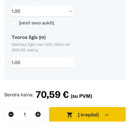
Įvesti savo aukštį
Tvoros ilgis (m)
Galimas ilgis nuo 1.00 metro iki
300.00 metrų
70,59 €
Bendra kaina:
(su PVM)
Į krepšelį