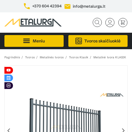
+370 604 42394
info@metalurga.lt
Meniu
Tvoros skaičiuoklė
Pagrindinis
Tvoros
Metalinės tvoros
Tvoros Klasik
Metalinė tvora KLASIK