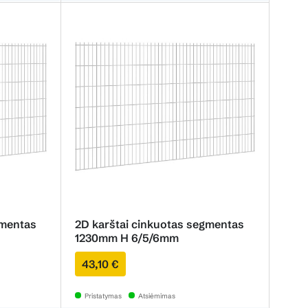
gmentas
2D karštai cinkuotas segmentas
1230mm H 6/5/6mm
43,10 €
Pristatymas
Atsiėmimas