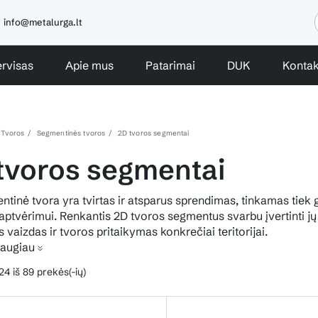
info@metalurga.lt
rvisas
Apie mus
Patarimai
DUK
Kontak
Tvoros
Segmentinės tvoros
2D tvoros segmentai
tvoros segmentai
tinė tvora yra tvirtas ir atsparus sprendimas, tinkamas tie
ų aptvėrimui. Renkantis 2D tvoros segmentus svarbu įvertinti jų
s vaizdas ir tvoros pritaikymas konkrečiai teritorijai.
daugiau
4 iš 89 prekės(-ių)