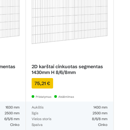
gmentas
2D karštai cinkuotas segmentas
1430mm H 8/6/8mm
75,21 €
Pristatymas
Atsiėmimas
1630 mm
Aukštis
1430 mm
2500 mm
Ilgis
2500 mm
6/5/6 mm
Vielos storis
8/6/8 mm
Cinko
Spalva
Cinko