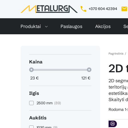
+370 604 42394
Produktai
Paslaugos
Akcijos
Se
Pagrindinis
Kaina
2D 
23
€
121
€
2D segmen
teritorij
Ilgis
estetiška
Skaityti 
2500 mm
(89)
Rodoma 1-2
Aukštis
1030 mm
(9)