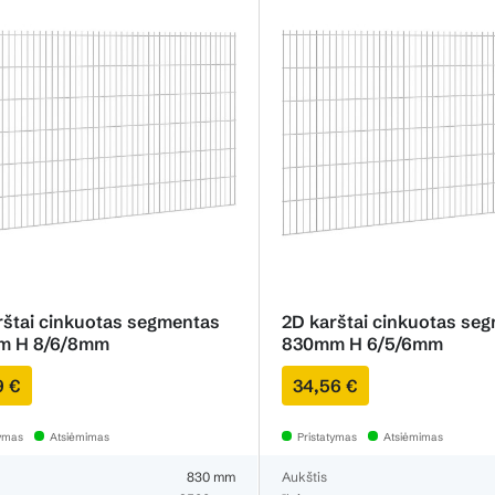
rštai cinkuotas segmentas
2D karštai cinkuotas se
m H 8/6/8mm
830mm H 6/5/6mm
9 €
34,56 €
tymas
Atsiėmimas
Pristatymas
Atsiėmimas
830 mm
Aukštis