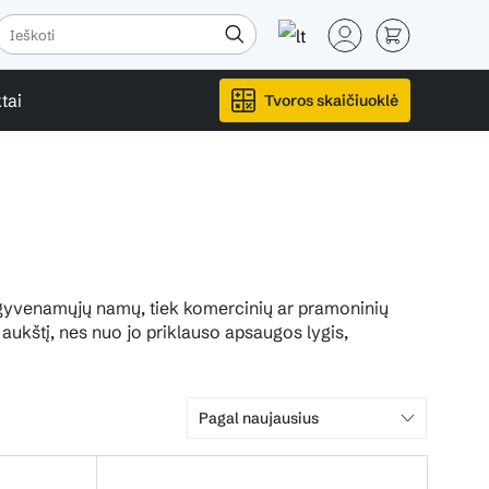
tai
Tvoros skaičiuoklė
k gyvenamųjų namų, tiek komercinių ar pramoninių
 aukštį, nes nuo jo priklauso apsaugos lygis,
Pagal naujausius