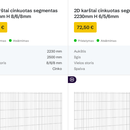
rštai cinkuotas segmentas
2D karštai cinkuotas se
mm H 8/6/8mm
2230mm H 6/5/6mm
3 €
72,50 €
tymas
Atsiėmimas
Pristatymas
Atsiėmimas
2230 mm
Aukštis
2500 mm
Ilgis
oris
8/6/8 mm
Vielos storis
Cinko
Spalva