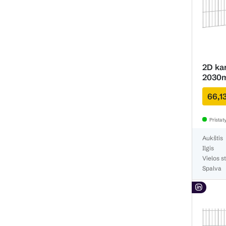
2D ka
2030
66,1
Prista
Aukštis
Ilgis
Vielos st
Spalva