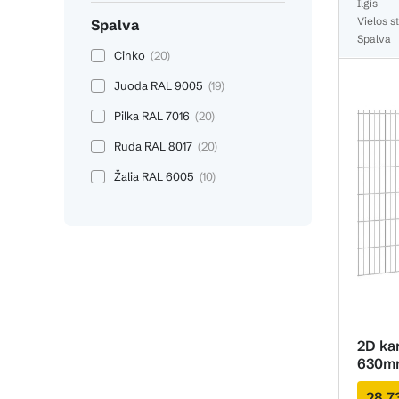
Ilgis
Vielos st
Spalva
Spalva
Cinko
(20)
Juoda RAL 9005
(19)
Pilka RAL 7016
(20)
Ruda RAL 8017
(20)
Žalia RAL 6005
(10)
2D ka
630m
28,7