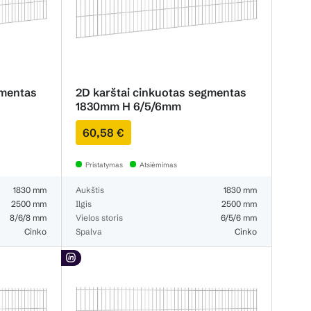
gmentas
2D karštai cinkuotas segmentas
1830mm H 6/5/6mm
60,58 €
Pristatymas
Atsiėmimas
1830 mm
Aukštis
1830 mm
2500 mm
Ilgis
2500 mm
8/6/8 mm
Vielos storis
6/5/6 mm
Cinko
Spalva
Cinko