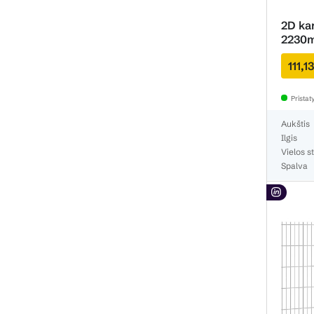
2D ka
2230
111,1
Prista
Aukštis
Ilgis
Vielos st
Spalva