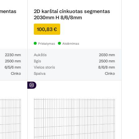
gmentas
2D karštai cinkuotas segmentas
2030mm H 8/6/8mm
100,83 €
Pristatymas
Atsiėmimas
2230 mm
Aukštis
2030 mm
2500 mm
Ilgis
2500 mm
6/5/6 mm
Vielos storis
8/6/8 mm
Cinko
Spalva
Cinko