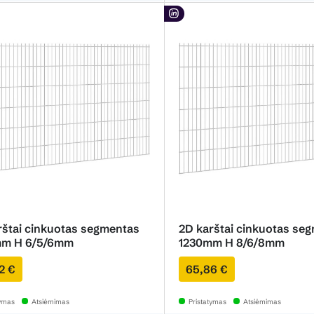
rštai cinkuotas segmentas
2D karštai cinkuotas se
m H 6/5/6mm
1230mm H 8/6/8mm
2 €
65,86 €
tymas
Atsiėmimas
Pristatymas
Atsiėmimas