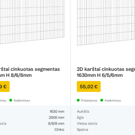
rštai cinkuotas segmentas
2D karštai cinkuotas se
m H 8/6/8mm
1630mm H 6/5/6mm
9 €
55,02 €
tymas
Atsiėmimas
Pristatymas
Atsiėmimas
1630 mm
Aukštis
2500 mm
Ilgis
oris
8/6/8 mm
Vielos storis
Cinko
Spalva