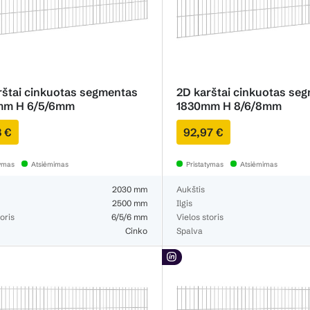
rštai cinkuotas segmentas
2D karštai cinkuotas se
mm H 6/5/6mm
1830mm H 8/6/8mm
3 €
92,97 €
tymas
Atsiėmimas
Pristatymas
Atsiėmimas
2030 mm
Aukštis
2500 mm
Ilgis
oris
6/5/6 mm
Vielos storis
Cinko
Spalva