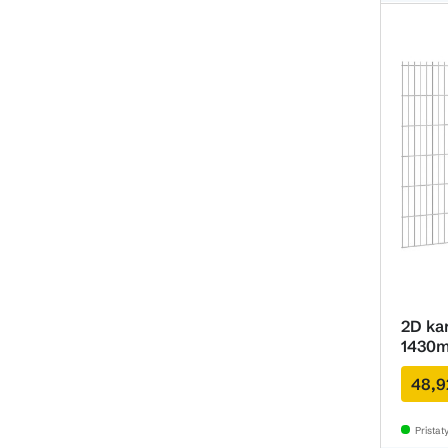
2D ka
1430m
48,9
Prista