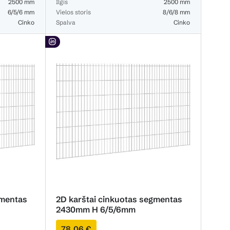
2500 mm
Ilgis
2500 mm
6/5/6 mm
Vielos storis
8/6/8 mm
Cinko
Spalva
Cinko
gmentas
2D karštai cinkuotas segmentas
2430mm H 6/5/6mm
78,06 €