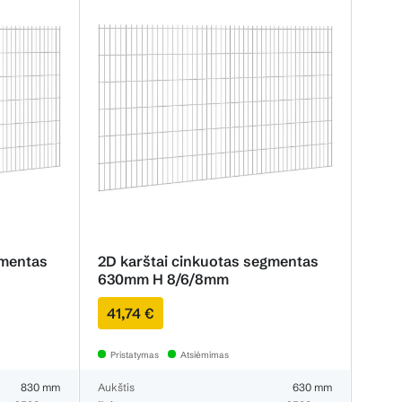
gmentas
2D karštai cinkuotas segmentas
630mm H 8/6/8mm
41,74 €
Pristatymas
Atsiėmimas
830 mm
Aukštis
630 mm