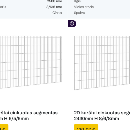
2500 mm
Ilgis
oris
8/6/8 mm
Vielos storis
Cinko
Spalva
rštai cinkuotas segmentas
2D karštai cinkuotas se
m H 6/5/6mm
2430mm H 8/6/8mm
3 €
120,07 €