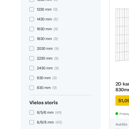
1230 mm
(9)
1430 mm
(8)
1630 mm
(9)
1830 mm
(9)
2030 mm
(9)
2230 mm
(9)
2430 mm
(9)
630 mm
(9)
2D ka
830 mm
(9)
830m
51,0
Vielos storis
6/5/6 mm
(49)
Prista
8/6/8 mm
(40)
Aukštis