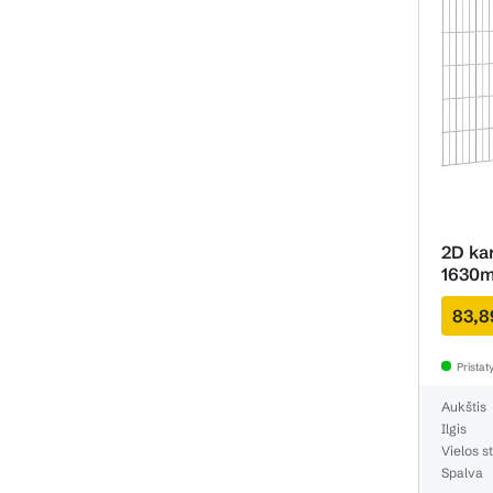
2D ka
1630m
83,8
Prista
Aukštis
Ilgis
Vielos st
Spalva